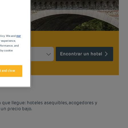
olicy. We and
our
r experience,
erformance, and
 by cookie
Encontrar un hotel
Press the question mark key to get the keyboard shortcuts for ch
ndar and select a date. Press the question mark key to get the k
 and close
 que llegue: hoteles asequibles, acogedores y
un precio bajo.