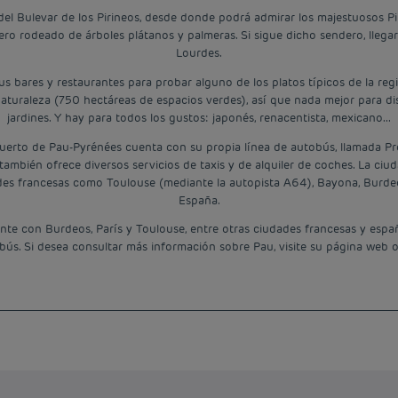
el Bulevar de los Pirineos, desde donde podrá admirar los majestuosos Pi
ro rodeado de árboles plátanos y palmeras. Si sigue dicho sendero, llegará
Lourdes.
sus bares y restaurantes para probar alguno de los platos típicos de la regi
uraleza (750 hectáreas de espacios verdes), así que nada mejor para dis
jardines. Y hay para todos los gustos: japonés, renacentista, mexicano...
erto de Pau-Pyrénées cuenta con su propia línea de autobús, llamada Proxil
 también ofrece diversos servicios de taxis y de alquiler de coches. La ci
des francesas como Toulouse (mediante la autopista A64), Bayona, Burde
España.
ente con Burdeos, París y Toulouse, entre otras ciudades francesas y espa
tobús. Si desea consultar más información sobre Pau, visite su página web