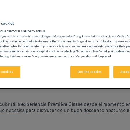
 cookies
OUR PRIVACY IS A PRIORITY FOR US
 your choices at any time by clicking on "Manage cookies" or get more information via our Cookie P
S PREMIÈRE CLASSE
ookies or similar technologies to ensure the proper functioning and security of the site, improve you
onalized advertising and content, produce statistics and audience measurements to evaluate their p
on social networks. You can accept all cookies by selecting "Accept and close" or set your preferences
lecting "Decline cookies," only cookies necessary for the site's operation will be placed.
vigate forward to interact with the calendar and select a date. 
Navigate backward to interact with the cale
 cookies
Decline cookies
Accept
RECIOS BAJOS EN PAU
scubrirá la experiencia Première Classe desde el momento en
ue necesita para disfrutar de un buen descanso nocturno a 