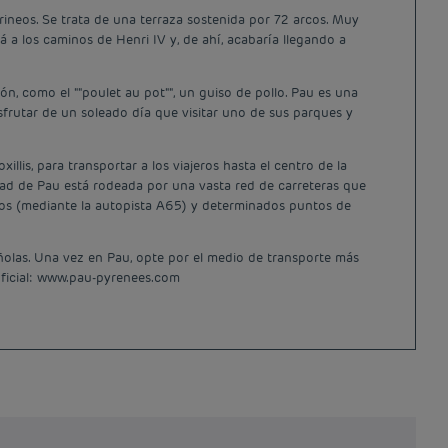
rineos. Se trata de una terraza sostenida por 72 arcos. Muy
 a los caminos de Henri IV y, de ahí, acabaría llegando a
ón, como el ""poulet au pot"", un guiso de pollo. Pau es una
frutar de un soleado día que visitar uno de sus parques y
lis, para transportar a los viajeros hasta el centro de la
udad de Pau está rodeada por una vasta red de carreteras que
os (mediante la autopista A65) y determinados puntos de
ñolas. Una vez en Pau, opte por el medio de transporte más
 oficial: www.pau-pyrenees.com