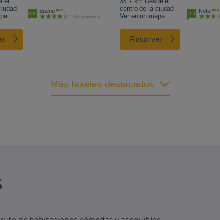
 el
34.7 km Desde el
ciudad
centro de la ciudad
Bueno
Nota
3.8
2.6
apa
Ver en un mapa
1527 opiniones
ar
Reservar
Más hoteles destacados
S
frute de habitaciones cómodas y asequibles.