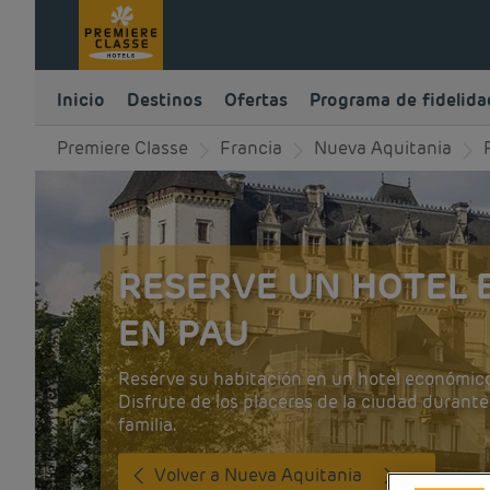
Inicio
Destinos
Ofertas
Programa de fidelida
Premiere Classe
Francia
Nueva Aquitania
RESERVE UN HOTEL
EN PAU
Reserve su habitación en un hotel económico
Disfrute de los placeres de la ciudad durante
familia.
Volver a Nueva Aquitania