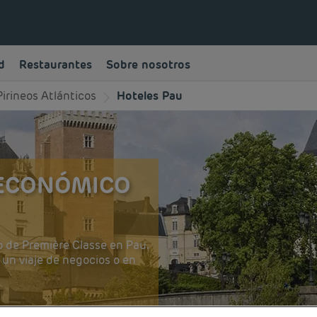
d
Restaurantes
Sobre nosotros
Pirineos Atlánticos
Hoteles Pau
 ECONÓMICO
 de Première Classe en Pau.
 un viaje de negocios o en