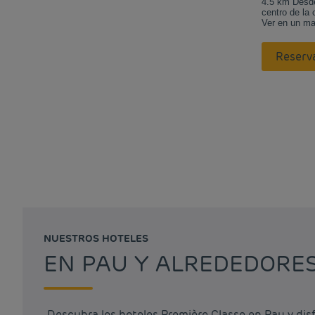
4.5 km Desde
centro de la 
Ver en un m
Reserv
NUESTROS HOTELES
EN PAU Y ALREDEDORE
Descubra los hoteles Première Classe en Pau y dis