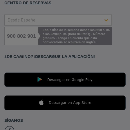
CENTRO DE RESERVAS
Desde España
Los 7 días de la semana desde las 8:00 a. m.
a las 22:00 p. m. (hora de París) - Número
900 802 901
gratuito - Tenga en cuenta que esta
convocatoria se realizará en inglés.
¿DE CAMINO? ¡DESCARGUE LA APLICACIÓN!
Descargar en Google Play
Descargar en App Store
SÍGANOS