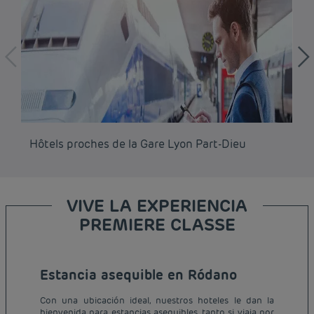
Hôtels proches de la Gare Lyon Part-Dieu
Hô
VIVE LA EXPERIENCIA
PREMIERE CLASSE
Estancia asequible en Ródano
Con una ubicación ideal, nuestros hoteles le dan la
bienvenida para estancias asequibles, tanto si viaja por