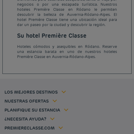
negocios o por una escapada turística. Nuestros
hoteles Première Classe en Ródano le permiten
descubrir la belleza de Auvernia-Ródano-Alpes. El
hotel Première Classe tiene una ubicación ideal para
dar un paseo por la ciudad y descubrir la región.
Su hotel Première Classe
Hoteles baratos París
Hoteles baratos Francia
Hoteles cómodos y asequibles en Ródano. Reserve
Avisos legales
una estancia barata en uno de nuestros hoteles
Hoteles baratos Marsella
Términos y Condiciones Generales
Première Classe en Auvernia-Ródano-Alpes.
Hoteles baratos Burdeos
Política de Datos Personales
Hoteles baratos Carcassonne
Política de cookies
Hoteles baratos Toulouse
Flavours Instant Benefit Términos y Condiciones Generales de Uso
Hoteles baratos Frankfurt
Términos y Condiciones de Uso
Hoteles baratos Biarritz
Tarifa del miembro
LOS MEJORES DESTINOS
Tax policy
Hoteles baratos Lyon
Soluciones para profesionales
Mi reserva
Empleo
NUESTRAS OFERTAS
Oferta de escapada
Hôtels et inspirations
Louvre Hotels Group
PLANIFIQUE SU ESTANCIA
Politique animaux de compagnie
Jin Jiang International
Preguntas frecuentes
¿NECESITA AYUDA?
Contacto
Déclaration d'accessibilité
PREMIERECLASSE.COM
Cookies management