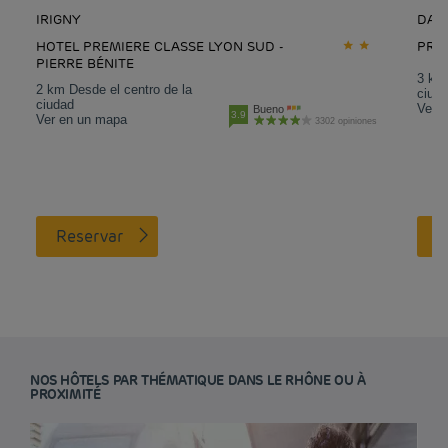
IRIGNY
DAR
HOTEL PREMIERE CLASSE LYON SUD -
PREM
PIERRE BÉNITE
3 km 
2 km Desde el centro de la
ciud
ciudad
Ver 
Bueno
3.9
Ver en un mapa
3302 opiniones
Reservar
NOS HÔTELS PAR THÉMATIQUE DANS LE RHÔNE OU À
PROXIMITÉ