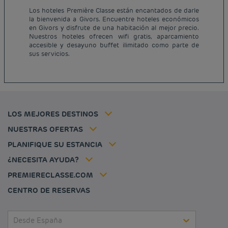
Los hoteles Première Classe están encantados de darle
la bienvenida a Givors. Encuentre hoteles económicos
Hoteles baratos París
en Givors y disfrute de una habitación al mejor precio.
Hoteles baratos Francia
Nuestros hoteles ofrecen wifi gratis, aparcamiento
Avisos legales
accesible y desayuno buffet ilimitado como parte de
Hoteles baratos Marsella
Términos y Condiciones Generales
sus servicios.
Hoteles baratos Burdeos
Política de Datos Personales
Hoteles baratos Carcassonne
Política de cookies
Hoteles baratos Toulouse
Flavours Instant Benefit Términos y Condiciones Generales de Uso
Hoteles baratos Frankfurt
Términos y Condiciones de Uso
Hoteles baratos Biarritz
Tarifa del miembro
LOS MEJORES DESTINOS
Tax policy
Hoteles baratos Lyon
Soluciones para profesionales
Mi reserva
Empleo
NUESTRAS OFERTAS
Oferta de escapada
Hôtels et inspirations
Louvre Hotels Group
PLANIFIQUE SU ESTANCIA
Politique animaux de compagnie
Jin Jiang International
Preguntas frecuentes
¿NECESITA AYUDA?
Contacto
Déclaration d'accessibilité
PREMIERECLASSE.COM
Cookies management
CENTRO DE RESERVAS
Desde España