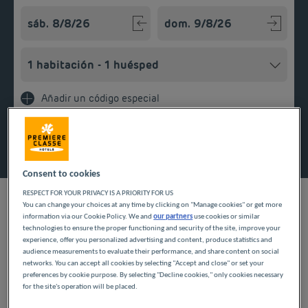
Navigate forward to interact with the calendar and select a
Navigate backward to interact w
Añadir un código especial
Encontrar un hotel
Consent to cookies
RESPECT FOR YOUR PRIVACY IS A PRIORITY FOR US
You can change your choices at any time by clicking on "Manage cookies" or get more
information via our Cookie Policy. We and
our partners
use cookies or similar
technologies to ensure the proper functioning and security of the site, improve your
NUESTROS HOTELES A
experience, offer you personalized advertising and content, produce statistics and
audience measurements to evaluate their performance, and share content on social
PRECIOS BAJOS EN
networks. You can accept all cookies by selecting "Accept and close" or set your
preferences by cookie purpose. By selecting "Decline cookies," only cookies necessary
GIVORS
for the site's operation will be placed.