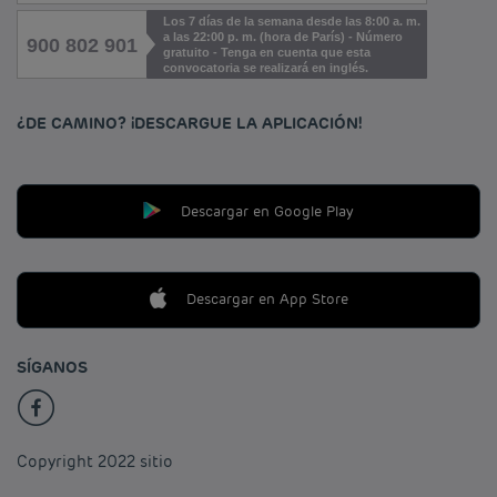
Los 7 días de la semana desde las 8:00 a. m.
a las 22:00 p. m. (hora de París) - Número
900 802 901
gratuito - Tenga en cuenta que esta
convocatoria se realizará en inglés.
¿DE CAMINO? ¡DESCARGUE LA APLICACIÓN!
Descargar en Google Play
Descargar en App Store
SÍGANOS
Copyright 2022 sitio