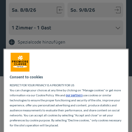
Navigate forward to interact with the calendar and select a
Navigate backward to interact w
Spezialcode hinzufügen
Finden Sie ein Hotel
Consent to cookies
RESPECT FOR YOUR PRIVACY IS A PRIORITY FOR US
You can change your choices at any time by clicking on "Manage cookies" or get more
information via our Cookie Policy. We and
our partners
use cookies or similar
UNSERE HOTELS IN
technologies to ensure the proper functioning and security of the site, improve your
experience, offer you personalized advertising and content, produce statistics and
GIVORS ZU GÜNSTIGEN
audience measurements to evaluate their performance, and share content on social
networks. You can accept all cookies by selecting "Accept and close" or set your
preferences by cookie purpose. By selecting "Decline cookies," only cookies necessary
PREISEN
for the site's operation will be placed.