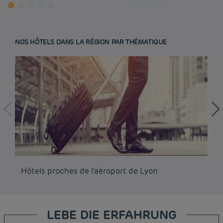
NOS HÔTELS DANS LA RÉGION PAR THÉMATIQUE
Hôtels proches de l'aéroport de Lyon
Hô
LEBE DIE ERFAHRUNG