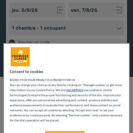
Navigate forward to interact with the calendar and select a
Navigate backward to interact w
Ajouter un code
Rechercher
Consent to cookies
RESPECT FOR YOUR PRIVACY IS A PRIORITY FOR US
You can change your choices at any time by clicking on "Manage cookies" or get more
information via our Cookie Policy. We and
our partners
use cookies or similar
technologies to ensure the proper functioning and security of the site, improve your
experience, offer you personalized advertising and content, produce statistics and
audience measurements to evaluate their performance, and share content on social
Vous devez faire une escale dans le Rhône pour des raisons
networks. You can accept all cookies by selecting "Accept and close" or set your
professionnelles ou familiales ? Quelle que soit la période de
preferences by cookie purpose. By selecting "Decline cookies," only cookies necessary
l’année, vous apprécierez la facilité de stationnement offerte
for the site's operation will be placed.
grâce à notre parking et le confort de nos chambres disposant
Givors est idéalement située entre Lyon, Vienne et le Parc
de la climatisation et du wifi gratuit. Le matin, vous profitez
Naturel Régional du Pilat. Pendant votre voyage dans le Rhône,