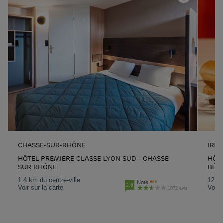
CHASSE-SUR-RHÔNE
IRIG
HÔTEL PREMIERE CLASSE LYON SUD - CHASSE
HÔTE
SUR RHÔNE
BÉN
1.4 km du centre-ville
12.6 
Note
2.6
Voir sur la carte
Voir 
1072 avis