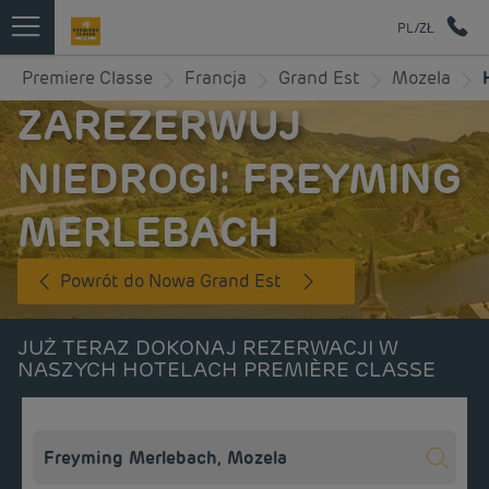
PL/ZŁ
Premiere Classe
Francja
Grand Est
Mozela
ZAREZERWUJ
NIEDROGI: FREYMING
MERLEBACH
Powrót do Nowa Grand Est
JUŻ TERAZ DOKONAJ REZERWACJI W
NASZYCH HOTELACH PREMIÈRE CLASSE