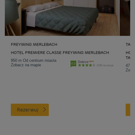
FREYMING MERLEBACH
TAL
HOTEL PREMIERE CLASSE FREYMING MERLEBACH
HOT
TAL
950 m Od centrum miasta
Dobrze
4.0
Zobacz na mapie
47.6
1199 recenzje
Zoba
Rezerwuj