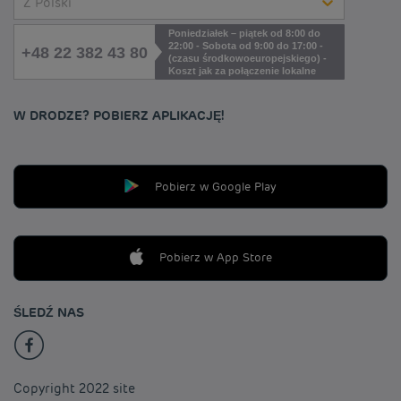
Z Polski
Poniedziałek – piątek od 8:00 do
22:00 - Sobota od 9:00 do 17:00 -
+48 22 382 43 80
(czasu środkowoeuropejskiego) -
Koszt jak za połączenie lokalne
W DRODZE? POBIERZ APLIKACJĘ!
Pobierz w Google Play
Pobierz w App Store
ŚLEDŹ NAS
Copyright 2022 site