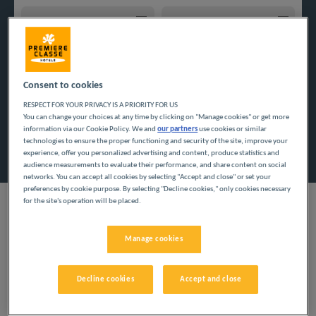
Navigate forward to interact with the calendar and select a
Navigate backward to interact w
Consent to cookies
Dodaj specjalny kod
RESPECT FOR YOUR PRIVACY IS A PRIORITY FOR US
You can change your choices at any time by clicking on "Manage cookies" or get more
information via our Cookie Policy. We and
our partners
use cookies or similar
Znajdź hotel
technologies to ensure the proper functioning and security of the site, improve your
experience, offer you personalized advertising and content, produce statistics and
audience measurements to evaluate their performance, and share content on social
networks. You can accept all cookies by selecting "Accept and close" or set your
preferences by cookie purpose. By selecting "Decline cookies," only cookies necessary
for the site's operation will be placed.
NASZE HOTELE W
Manage cookies
FREYMING MERLEBACH
Decline cookies
Accept and close
W NISKICH CENACH