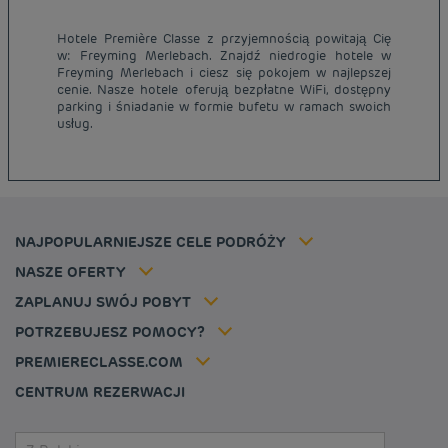
Hotele Première Classe z przyjemnością powitają Cię
w: Freyming Merlebach. Znajdź niedrogie hotele w
Tanie hotele Paryż
Freyming Merlebach i ciesz się pokojem w najlepszej
Tanie hotele Warszawa
cenie. Nasze hotele oferują bezpłatne WiFi, dostępny
Informacje prawne
parking i śniadanie w formie bufetu w ramach swoich
Tanie hotele Wrocław
Regulamin
usług.
Tanie hotele Polska
Ochrona Danych Osobowych
Tanie hotele Niemcy
Polityka cookies
Tanie hotele Belgia
Flavours Instant Benefit - Ogólny regulamin korzystania
Tanie hotele Holandia
Regulaminu korzystania
Tanie hotele Marsylia
Stawka członkowska
NAJPOPULARNIEJSZE CELE PODRÓŻY
Tax policy
Tanie hotele Cannes
Rozwiązania dla profesjonalistów
Kariera
NASZE OFERTY
Oferta getaway
Moja rezerwacja
Louvre Hotels Group
ZAPLANUJ SWÓJ POBYT
Politique animaux de compagnie
Jin Jiang International
FAQ
POTRZEBUJESZ POMOCY?
Skontaktuj się z nami
Déclaration d'accessibilité
PREMIERECLASSE.COM
Cookies management
CENTRUM REZERWACJI