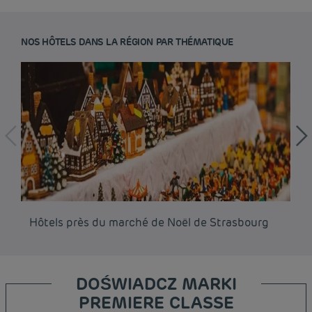
NOS HÔTELS DANS LA RÉGION PAR THÉMATIQUE
Hôtels près du marché de Noël de Strasbourg
Hô
DOŚWIADCZ MARKI
PREMIERE CLASSE