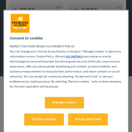
Navigate forward to interact with the calendar and select a
Navigate backward to interact w
Consent to cookies
Dodaj specjalny kod
RESPECT FOR YOUR PRIVACY IS A PRIORITY FOR US
You can change your choices at any time by clicking on "Manage cookies" or get more
information via our Cookie Policy. We and
our partners
use cookies or similar
Znajdź hotel
technologies to ensure the proper functioning and security of the site, improve your
experience, offer you personalized advertising and content, produce statistics and
audience measurements to evaluate their performance, and share content on social
networks. You can accept all cookies by selecting "Accept and close" or set your
preferences by cookie purpose. By selecting "Decline cookies," only cookies necessary
for the site's operation will be placed.
Skorzystaj z naszych tanich hoteli i odkryj departament
Manage cookies
Mozela. Rodzinne wakacje i podróże służbowe dają możliwość
oderwania się od codzienności i niewiele kosztują.
Decline cookies
Accept and close
Nasze miasta we