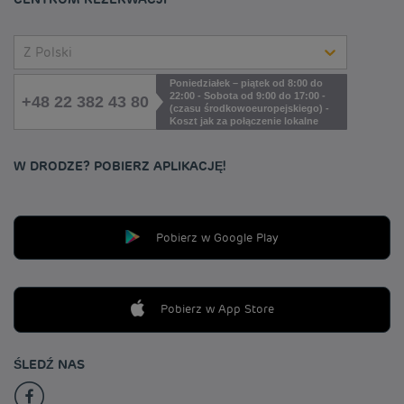
Z Polski
Poniedziałek – piątek od 8:00 do
22:00 - Sobota od 9:00 do 17:00 -
+48 22 382 43 80
(czasu środkowoeuropejskiego) -
Koszt jak za połączenie lokalne
W DRODZE? POBIERZ APLIKACJĘ!
Pobierz w Google Play
Pobierz w App Store
ŚLEDŹ NAS