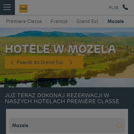
PL/ZŁ
Premiere Classe
Francja
Grand Est
Mozela
HOTELE W MOZELA
Powrót do Grand-Est
JUŻ TERAZ DOKONAJ REZERWACJI W
NASZYCH HOTELACH PREMIÈRE CLASSE