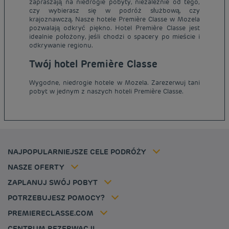
zapraszają na niedrogie pobyty, niezależnie od tego,
czy wybierasz się w podróż służbową, czy
krajoznawczą. Nasze hotele Première Classe w Mozela
pozwalają odkryć piękno. Hotel Première Classe jest
idealnie położony, jeśli chodzi o spacery po mieście i
odkrywanie regionu.
Tanie hotele Paryż
Twój hotel Première Classe
Tanie hotele Warszawa
Informacje prawne
Wygodne, niedrogie hotele w Mozela. Zarezerwuj tani
Tanie hotele Wrocław
Regulamin
pobyt w jednym z naszych hoteli Première Classe.
Tanie hotele Polska
Ochrona Danych Osobowych
Tanie hotele Niemcy
Polityka cookies
Tanie hotele Belgia
Flavours Instant Benefit - Ogólny regulamin korzystania
Tanie hotele Holandia
Regulaminu korzystania
Tanie hotele Marsylia
Stawka członkowska
NAJPOPULARNIEJSZE CELE PODRÓŻY
Tax policy
Tanie hotele Cannes
Rozwiązania dla profesjonalistów
Kariera
NASZE OFERTY
Oferta getaway
Moja rezerwacja
Louvre Hotels Group
ZAPLANUJ SWÓJ POBYT
Politique animaux de compagnie
Jin Jiang International
FAQ
POTRZEBUJESZ POMOCY?
Skontaktuj się z nami
Déclaration d'accessibilité
PREMIERECLASSE.COM
Cookies management
CENTRUM REZERWACJI