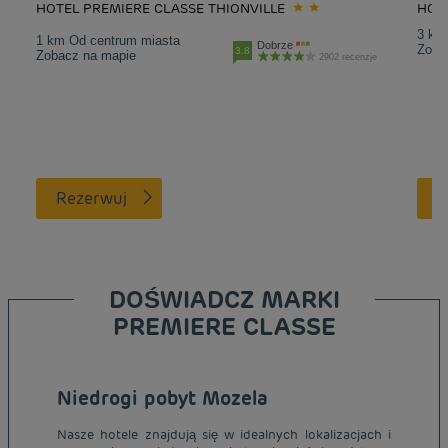
HOTEL PREMIERE CLASSE THIONVILLE
HOTE
3 km
1 km Od centrum miasta
Dobrze
Zoba
3.8
Zobacz na mapie
2902 recenzje
Rezerwuj
DOŚWIADCZ MARKI
PREMIERE CLASSE
Niedrogi pobyt Mozela
Nasze hotele znajdują się w idealnych lokalizacjach i