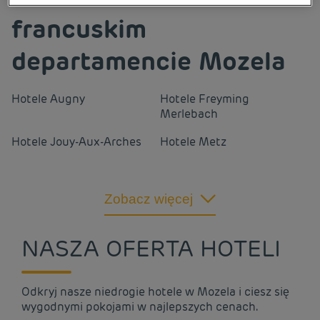
francuskim
departamencie Mozela
Hotele
Augny
Hotele
Freyming
Merlebach
Hotele
Jouy-Aux-Arches
Hotele
Metz
Hotele
Sarreguemines
Hotele
Sémécourt
Zobacz więcej
Hotele
Talange
Hotele
Thionville
NASZA OFERTA HOTELI
Hotele
Yutz
Odkryj nasze niedrogie hotele w Mozela i ciesz się
wygodnymi pokojami w najlepszych cenach.