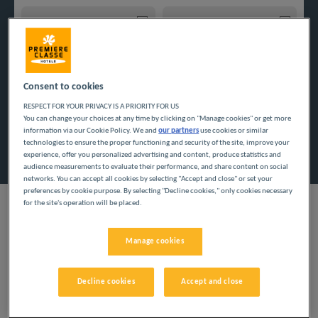
Navigate forward to interact with the calendar and select a
Navigate backward to interact w
Consent to cookies
Dodaj specjalny kod
RESPECT FOR YOUR PRIVACY IS A PRIORITY FOR US
You can change your choices at any time by clicking on "Manage cookies" or get more
information via our Cookie Policy. We and
our partners
use cookies or similar
Znajdź hotel
technologies to ensure the proper functioning and security of the site, improve your
experience, offer you personalized advertising and content, produce statistics and
audience measurements to evaluate their performance, and share content on social
networks. You can accept all cookies by selecting "Accept and close" or set your
preferences by cookie purpose. By selecting "Decline cookies," only cookies necessary
for the site's operation will be placed.
NASZE HOTELE W
Manage cookies
RIVESALTES W NISKICH
Decline cookies
Accept and close
CENACH