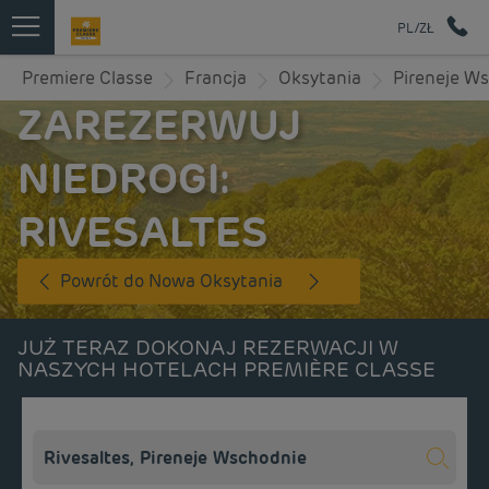
PL/ZŁ
Premiere Classe
Francja
Oksytania
Pireneje W
ZAREZERWUJ
NIEDROGI:
RIVESALTES
Powrót do Nowa Oksytania
JUŻ TERAZ DOKONAJ REZERWACJI W
NASZYCH HOTELACH PREMIÈRE CLASSE