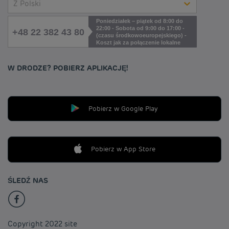
Z Polski
Poniedziałek – piątek od 8:00 do
22:00 - Sobota od 9:00 do 17:00 -
+48 22 382 43 80
(czasu środkowoeuropejskiego) -
Koszt jak za połączenie lokalne
W DRODZE? POBIERZ APLIKACJĘ!
Pobierz w Google Play
Pobierz w App Store
ŚLEDŹ NAS
Copyright 2022 site