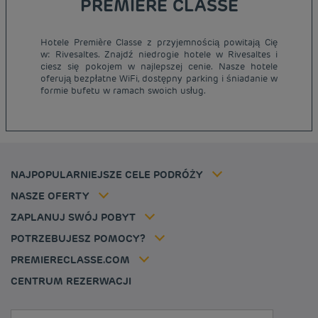
PREMIERE CLASSE
Hotele Première Classe z przyjemnością powitają Cię
Tanie hotele Paryż
w: Rivesaltes. Znajdź niedrogie hotele w Rivesaltes i
Tanie hotele Warszawa
ciesz się pokojem w najlepszej cenie. Nasze hotele
Informacje prawne
oferują bezpłatne WiFi, dostępny parking i śniadanie w
Tanie hotele Wrocław
Regulamin
formie bufetu w ramach swoich usług.
Tanie hotele Polska
Ochrona Danych Osobowych
Tanie hotele Niemcy
Polityka cookies
Tanie hotele Belgia
Flavours Instant Benefit - Ogólny regulamin korzystania
Tanie hotele Holandia
Regulaminu korzystania
Tanie hotele Marsylia
Stawka członkowska
NAJPOPULARNIEJSZE CELE PODRÓŻY
Tax policy
Tanie hotele Cannes
Rozwiązania dla profesjonalistów
Kariera
NASZE OFERTY
Oferta getaway
Moja rezerwacja
Louvre Hotels Group
ZAPLANUJ SWÓJ POBYT
Politique animaux de compagnie
Jin Jiang International
FAQ
POTRZEBUJESZ POMOCY?
Skontaktuj się z nami
Déclaration d'accessibilité
PREMIERECLASSE.COM
Cookies management
CENTRUM REZERWACJI