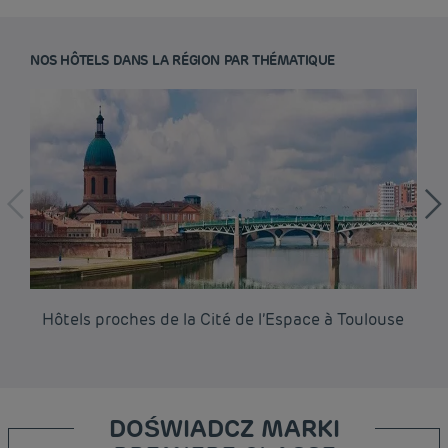
NOS HÔTELS DANS LA RÉGION PAR THÉMATIQUE
Hôtels proches de la Cité de l’Espace à Toulouse
Hô
DOŚWIADCZ MARKI