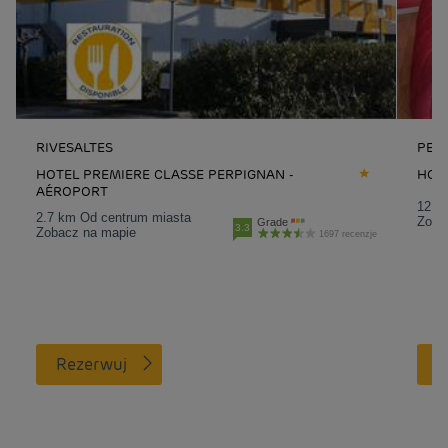
RIVESALTES
PER
HOTEL PREMIERE CLASSE PERPIGNAN -
HOT
AÉROPORT
12.2
2.7 km Od centrum miasta
Zoba
Grade
3.3
Zobacz na mapie
1697 recenzje
Rezerwuj