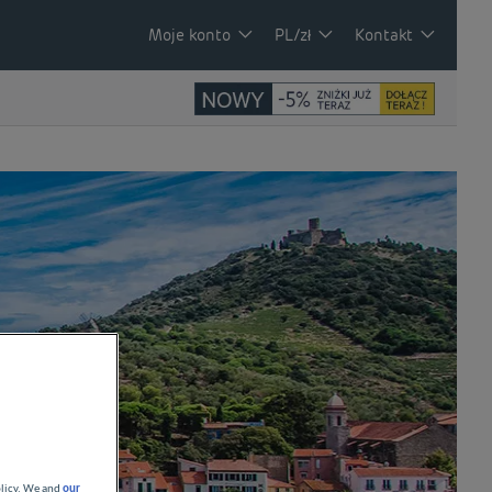
Moje konto
PL/zł
Kontakt
olicy. We and
our