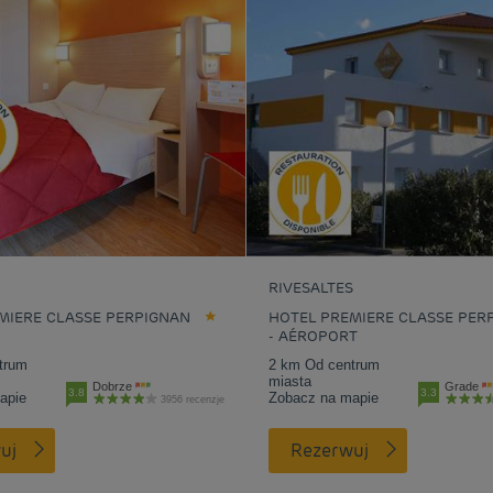
N
RIVESALTES
MIERE CLASSE PERPIGNAN
HOTEL PREMIERE CLASSE PER
- AÉROPORT
trum
2 km Od centrum
miasta
Dobrze
Grade
3.8
3.3
apie
Zobacz na mapie
3956 recenzje
uj
Rezerwuj