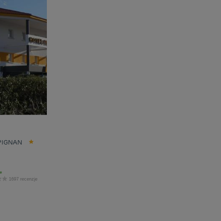
PIGNAN
1697 recenzje