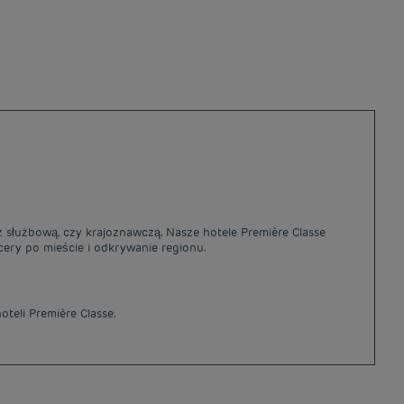
óż służbową, czy krajoznawczą. Nasze hotele Première Classe
acery po mieście i odkrywanie regionu.
teli Première Classe.