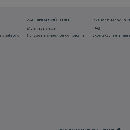
ZAPLANUJ SWÓJ POBYT
POTRZEBUJESZ PO
Moja rezerwacja
FAQ
sjonalistów
Politique animaux de compagnie
Skontaktuj się z nami
W DRODZE? POBIERZ APLIKACJĘ!