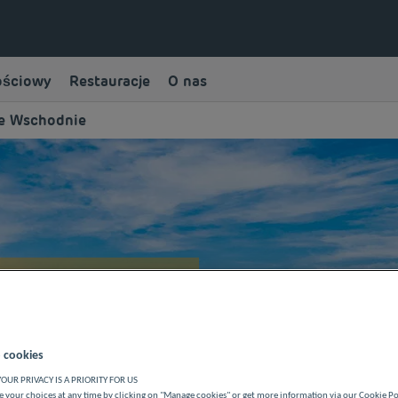
ościowy
Restauracje
O nas
je Wschodnie
 WSCHODNIE
 cookies
OUR PRIVACY IS A PRIORITY FOR US
 your choices at any time by clicking on "Manage cookies" or get more information via our Cookie P