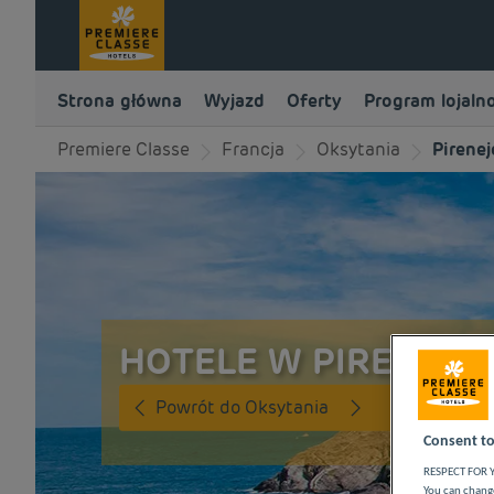
Strona główna
Wyjazd
Oferty
Program lojaln
Premiere Classe
Francja
Oksytania
Pirene
HOTELE W PIRENEJE
Powrót do Oksytania
Consent to
RESPECT FOR Y
You can change