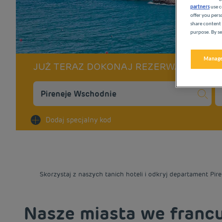
partners
use c
offer you pers
share content 
purpose. By se
Manage
JUŻ TERAZ DOKONAJ REZERWACJI W N
Na
Dodaj specjalny kod
Skorzystaj z naszych tanich hoteli i odkryj departament Pi
Nasze miasta we franc