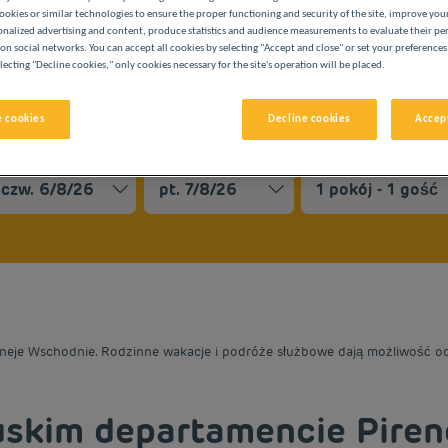
ookies or similar technologies to ensure the proper functioning and security of the site, improve you
onalized advertising and content, produce statistics and audience measurements to evaluate their p
on social networks. You can accept all cookies by selecting "Accept and close" or set your preferences
lecting "Decline cookies," only cookies necessary for the site's operation will be placed.
 cookies
Decline cookies
Accept
ASZYCH HOTELACH PREMIÈRE CLASSE
vigate forward to interact with the calendar and select a date. 
Navigate backward to interact with the cale
reneje Wschodnie. Rodzinne wakacje i podróże służbowe dają możliwość ode
uskim departamencie Pire