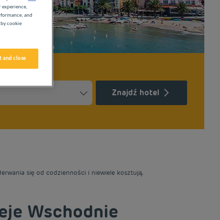
r experience,
erformance, and
 by cookie
 and close
Znajdź hotel
Press the question mark key to get the keyboard shortcuts for ch
ndar and select a date. Press the question mark key to get the k
rwania się od codzienności i niewiele kosztują.
neje Wschodnie