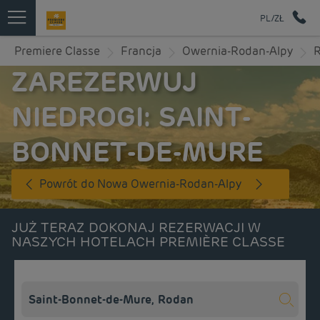
PL/ZŁ
Premiere Classe
Francja
Owernia-Rodan-Alpy
ZAREZERWUJ
NIEDROGI: SAINT-
BONNET-DE-MURE
Powrót do Nowa Owernia-Rodan-Alpy
JUŻ TERAZ DOKONAJ REZERWACJI W
NASZYCH HOTELACH PREMIÈRE CLASSE