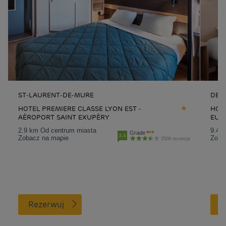
ST-LAURENT-DE-MURE
DEC
HOTEL PREMIERE CLASSE LYON EST -
HOTE
AÉROPORT SAINT EXUPÉRY
EUR
2.9 km Od centrum miasta
9.4 
Grade
3.4
Zobacz na mapie
Zoba
2506 recenzje
Rezerwuj