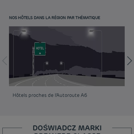
NOS HÔTELS DANS LA RÉGION PAR THÉMATIQUE
Hôtels proches de l'Autoroute A6
Hô
DOŚWIADCZ MARKI