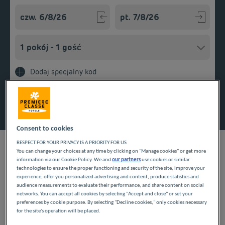
Navigate forward to interact with the calendar and select a
Navigate backward to interact w
Dodaj specjalny kod
Znajdź hotel
Consent to cookies
RESPECT FOR YOUR PRIVACY IS A PRIORITY FOR US
You can change your choices at any time by clicking on "Manage cookies" or get more
information via our Cookie Policy. We and
our partners
use cookies or similar
NASZE HOTELE W
technologies to ensure the proper functioning and security of the site, improve your
experience, offer you personalized advertising and content, produce statistics and
audience measurements to evaluate their performance, and share content on social
SAINT-BONNET-DE-
networks. You can accept all cookies by selecting "Accept and close" or set your
preferences by cookie purpose. By selecting "Decline cookies," only cookies necessary
MURE W NISKICH
for the site's operation will be placed.