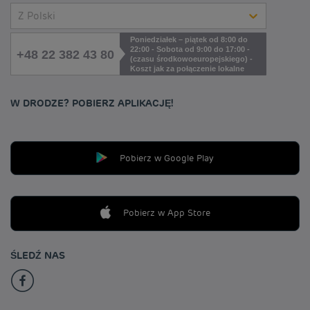
Z Polski
Poniedziałek – piątek od 8:00 do
22:00 - Sobota od 9:00 do 17:00 -
+48 22 382 43 80
(czasu środkowoeuropejskiego) -
Koszt jak za połączenie lokalne
W DRODZE? POBIERZ APLIKACJĘ!
Pobierz w Google Play
Pobierz w App Store
ŚLEDŹ NAS