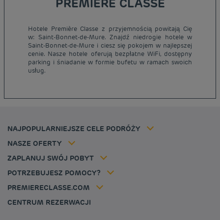
PREMIERE CLASSE
Hotele Première Classe z przyjemnością powitają Cię
w: Saint-Bonnet-de-Mure. Znajdź niedrogie hotele w
Tanie hotele Paryż
Saint-Bonnet-de-Mure i ciesz się pokojem w najlepszej
Tanie hotele Warszawa
cenie. Nasze hotele oferują bezpłatne WiFi, dostępny
Informacje prawne
parking i śniadanie w formie bufetu w ramach swoich
Tanie hotele Wrocław
Regulamin
usług.
Tanie hotele Polska
Ochrona Danych Osobowych
Tanie hotele Niemcy
Polityka cookies
Tanie hotele Belgia
Flavours Instant Benefit - Ogólny regulamin korzystania
Tanie hotele Holandia
Regulaminu korzystania
Tanie hotele Marsylia
Stawka członkowska
NAJPOPULARNIEJSZE CELE PODRÓŻY
Tax policy
Tanie hotele Cannes
Rozwiązania dla profesjonalistów
Kariera
NASZE OFERTY
Oferta getaway
Moja rezerwacja
Louvre Hotels Group
ZAPLANUJ SWÓJ POBYT
Politique animaux de compagnie
Jin Jiang International
FAQ
POTRZEBUJESZ POMOCY?
Skontaktuj się z nami
Déclaration d'accessibilité
PREMIERECLASSE.COM
Cookies management
CENTRUM REZERWACJI