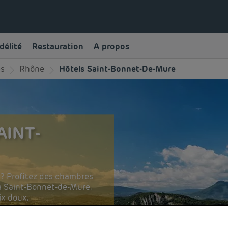
délité
Restauration
A propos
es
Rhône
Hôtels Saint-Bonnet-De-Mure
AINT-
 ? Profitez des chambres
à Saint-Bonnet-de-Mure.
ix doux.