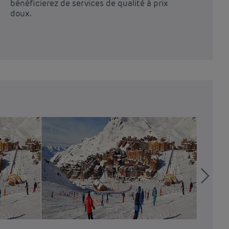
bénéficierez de services de qualité à prix
ch
doux.
vo