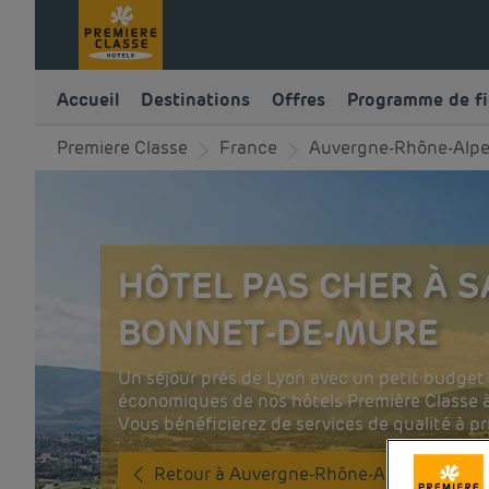
Accueil
Destinations
Offres
Programme de fi
Premiere Classe
France
Auvergne-Rhône-Alp
HÔTEL PAS CHER À S
BONNET-DE-MURE
Un séjour près de Lyon avec un petit budget
économiques de nos hôtels Première Classe 
Vous bénéficierez de services de qualité à pr
Retour à Auvergne-Rhône-Alpes