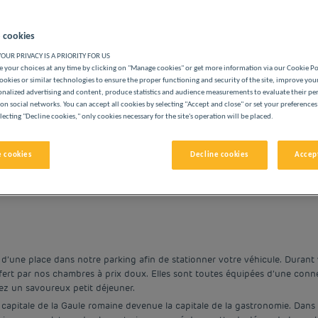
 cookies
OUR PRIVACY IS A PRIORITY FOR US
 your choices at any time by clicking on "Manage cookies" or get more information via our Cookie P
ookies or similar technologies to ensure the proper functioning and security of the site, improve you
ÔTELS PAS CHERS PREMIÈRE CLASSE
onalized advertising and content, produce statistics and audience measurements to evaluate their p
on social networks. You can accept all cookies by selecting "Accept and close" or set your preferences
lecting "Decline cookies," only cookies necessary for the site's operation will be placed.
 cookies
Decline cookies
Accept
vigate forward to interact with the calendar and select a date. 
Navigate backward to interact with the cale
’une place dans notre parking afin de stationner votre véhicule. Durant v
fert par nos chambres à prix doux. Elles sont toutes équipées d’une connex
nez un savoureux petit déjeuner.
capitale de la Gaule romaine devenue la capitale de la gastronomie. Dans le