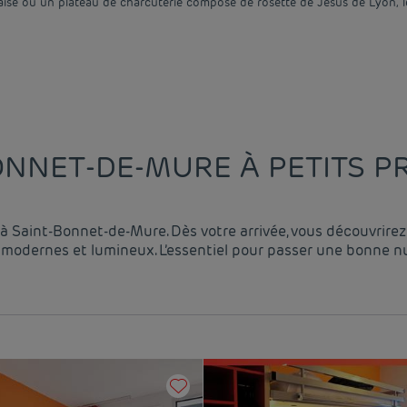
nnaise ou un plateau de charcuterie composé de rosette de Jésus de Lyon,
ONNET-DE-MURE À PETITS PR
à Saint-Bonnet-de-Mure. Dès votre arrivée, vous découvrirez 
modernes et lumineux. L’essentiel pour passer une bonne nuit