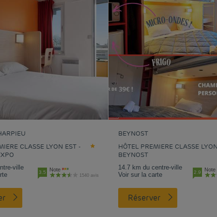
HARPIEU
BEYNOST
IERE CLASSE LYON EST -
HÔTEL PREMIERE CLASSE LYON
EXPO
BEYNOST
tre-ville
14.7 km du centre-ville
Note
Note
3.5
2.9
rte
Voir sur la carte
1540 avis
er
Réserver