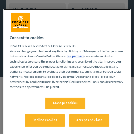
Navigate forward to interact with the calendar and select a
Navigate backward to interact w
Consent to cookies
Spezialcode hinzufügen
RESPECT FOR YOUR PRIVACY IS A PRIORITY FOR US
You can change your choices at any time by clicking on "Manage cookies" or get more
information via our Cookie Policy. We and
our partners
use cookies or similar
Finden Sie ein Hotel
technologies to ensure the proper functioning and security of the site, improve your
experience, offer you personalized advertising and content, produce statistics and
audience measurements to evaluate their performance, and share content on social
networks. You can accept all cookies by selecting "Accept and close" or set your
preferences by cookie purpose. By selecting "Decline cookies," only cookies necessary
for the site's operation will be placed.
UNSERE HOTELS IN
Manage cookies
DIEPPE ZU GÜNSTIGEN
Decline cookies
Accept and close
PREISEN