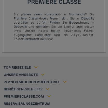
PREMIERE CLASSE
Sie planen einen Kurzurlaub in Normandie? Die
Première Classe-Hotels freuen sich, Sie in Deauville
begrüßen zu dürfen. Finden Sie Budgethotels in
Deauville und genießen Sie ein Zimmer zum besten
Günstige Hotels Paris
Preis. Unsere Hotels bieten kostenloses WLAN,
Impressum
zugängliche Parkplätze und ein All-you-can-eat-
Günstige Hotels Hannover
Allgemeine Geschäftsbedingungen
Frühstücksbüfett inklusive.
Günstige Hotels Deutschland
Datenschutzrichtlinie
Günstige Hotels Kiel
Richtlinie zur Verwendung von Cookies
Günstige Hotels Frankreich
Flavours Instant Benefit Allgemeine Nutzungsbedingungen
Günstige Hotels Niederlande
Allgemeinen Geschäftsbedingungen
Günstige Hotels Frankfurt
Mitgliedsrate
TOP REISEZIELE
Tax policy
Hôtel pas cher Nantes
Firmenlösungen
Karriere
UNSERE ANGEBOTE
Kurzurlaub-Angebot
Meine Buchung
Louvre Hotels Group
PLANEN SIE IHREN AUFENTHALT
Politique animaux de compagnie
Jin Jiang International
Häufig gestellte Fragen
BENÖTIGEN SIE HILFE?
Kontaktieren Sie uns
Déclaration d'accessibilité
PREMIERECLASSE.COM
Cookies management
RESERVIERUNGSZENTRUM