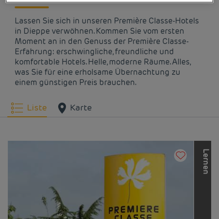
Lassen Sie sich in unseren Première Classe-Hotels
in Dieppe verwöhnen. Kommen Sie vom ersten
Moment an in den Genuss der Première Classe-
Erfahrung: erschwingliche, freundliche und
komfortable Hotels. Helle, moderne Räume. Alles,
was Sie für eine erholsame Übernachtung zu
einem günstigen Preis brauchen.
Liste
Karte
L
e
r
n
e
n
S
i
e
d
i
e
a
n
d
e
r
e
n
M
a
r
k
e
n
d
e
r
L
o
u
v
r
e
H
o
t
e
l
s
G
r
o
u
p
k
e
n
n
e