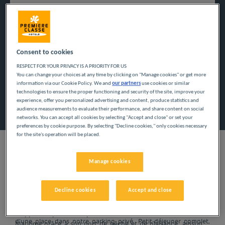
Navigate forward to interact with the calendar and select a
Navigate backward to interact w
Consent to cookies
RESPECT FOR YOUR PRIVACY IS A PRIORITY FOR US
Ajouter un code
You can change your choices at any time by clicking on "Manage cookies" or get more
information via our Cookie Policy. We and
our partners
use cookies or similar
technologies to ensure the proper functioning and security of the site, improve your
Rechercher
experience, offer you personalized advertising and content, produce statistics and
audience measurements to evaluate their performance, and share content on social
networks. You can accept all cookies by selecting "Accept and close" or set your
preferences by cookie purpose. By selecting "Decline cookies," only cookies necessary
for the site's operation will be placed.
Manage cookies
Vous prévoyez un voyage en Normandie, plus précisément en
Seine Maritime ? Réservez une chambre dans notre hôtel pas
Decline cookies
Accept and close
cher à Dieppe et profitez de tous les services inclus. Durant
cette échappée en famille ou ce voyage d’affaires, bénéficiez
Dieppe fait partie des plus belles stations balnéaires de Seine
d’une place dans notre parking privé. Petit-déjeuner complet,
Maritime grâce à son port de pêche et de plaisance, ainsi que