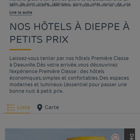
salle de bain privée, téléviseur pour ne rater aucun de vos
ses petites criques logées entre les falaises. Outre sa plage et
programmes et connexion Internet font partie des prestations
son magnifique littoral qui bénéficie d’une riche biodiversité, le
Lire la suite
de notre hôtel Première Classe à Dieppe. Ce dernier dispose des
centre-ville dispose d’autres attraits. L’égli
installations pour personnes à mobilité réduite et autorise les
NOS HÔTELS À DIEPPE À
animaux moyennant un supplément.
PETITS PRIX
Laissez-vous tenter par nos hôtels Première Classe
à Deauville. Dès votre arrivée, vous découvrirez
l’expérience Première Classe : des hôtels
économiques, simples et confortables. Des espaces
modernes et lumineux. L’essentiel pour passer une
bonne nuit à petit prix.
Liste
Carte