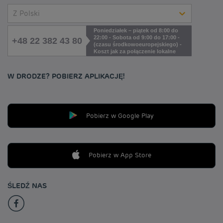
Z Polski
Poniedziałek – piątek od 8:00 do
22:00 - Sobota od 9:00 do 17:00 -
+48 22 382 43 80
(czasu środkowoeuropejskiego) -
Koszt jak za połączenie lokalne
W DRODZE? POBIERZ APLIKACJĘ!
Pobierz w Google Play
Pobierz w App Store
ŚLEDŹ NAS