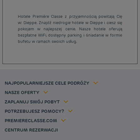
Hotele Première Classe z przyjemnością powitają Cię
w: Dieppe. Znajdź niedrogie hotele w Dieppe i ciesz się
Tanie hotele Paryż
pokojem w najlepszej cenie. Nasze hotele oferują
Tanie hotele Warszawa
bezpłatne WiFi, dostępny parking i śniadanie w formie
Informacje prawne
bufetu w ramach swoich usług.
Tanie hotele Wrocław
Regulamin
Tanie hotele Polska
Ochrona Danych Osobowych
Tanie hotele Niemcy
Polityka cookies
Tanie hotele Belgia
Flavours Instant Benefit - Ogólny regulamin korzystania
Tanie hotele Holandia
Regulaminu korzystania
Tanie hotele Marsylia
Stawka członkowska
NAJPOPULARNIEJSZE CELE PODRÓŻY
Tax policy
Tanie hotele Cannes
Rozwiązania dla profesjonalistów
Kariera
NASZE OFERTY
Oferta getaway
Moja rezerwacja
Louvre Hotels Group
ZAPLANUJ SWÓJ POBYT
Politique animaux de compagnie
Jin Jiang International
FAQ
POTRZEBUJESZ POMOCY?
Skontaktuj się z nami
Déclaration d'accessibilité
PREMIERECLASSE.COM
Cookies management
CENTRUM REZERWACJI