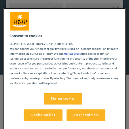
Navigate forward to interact with the calendar and select a
Navigate backward to interact w
Consent to cookies
Dodaj specjalny kod
RESPECT FOR YOUR PRIVACY IS A PRIORITY FOR US
You can change your choices at any time by clicking on "Manage cookies" or get more
information via our Cookie Policy. We and
our partners
use cookies or similar
Znajdź hotel
technologies to ensure the proper functioning and security of the site, improve your
experience, offer you personalized advertising and content, produce statistics and
audience measurements to evaluate their performance, and share content on social
networks. You can accept all cookies by selecting "Accept and close" or set your
preferences by cookie purpose. By selecting "Decline cookies," only cookies necessary
for the site's operation will be placed.
NASZE HOTELE W
Manage cookies
DIEPPE W NISKICH
Decline cookies
Accept and close
CENACH