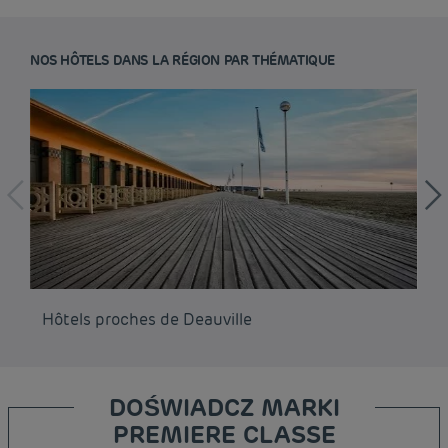
NOS HÔTELS DANS LA RÉGION PAR THÉMATIQUE
Hôtels proches de Deauville
Hô
DOŚWIADCZ MARKI
PREMIERE CLASSE