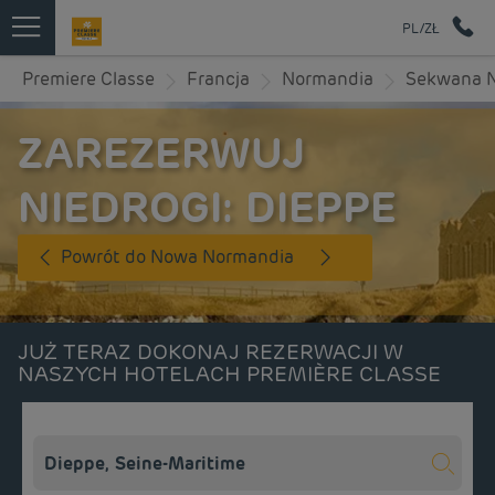
PL/ZŁ
Premiere Classe
Francja
Normandia
Sekwana 
ZAREZERWUJ
NIEDROGI: DIEPPE
Powrót do Nowa Normandia
JUŻ TERAZ DOKONAJ REZERWACJI W
NASZYCH HOTELACH PREMIÈRE CLASSE