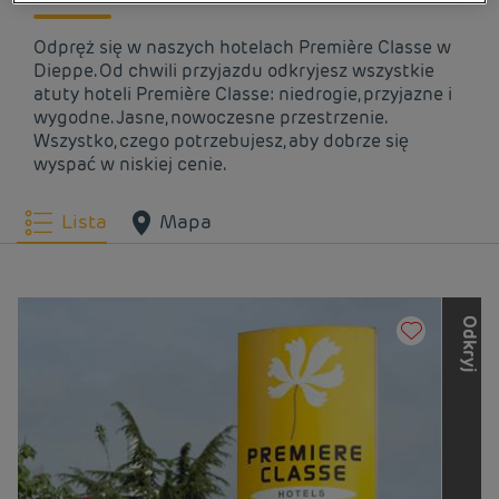
Odpręż się w naszych hotelach Première Classe w
Dieppe. Od chwili przyjazdu odkryjesz wszystkie
atuty hoteli Première Classe: niedrogie, przyjazne i
wygodne. Jasne, nowoczesne przestrzenie.
Wszystko, czego potrzebujesz, aby dobrze się
wyspać w niskiej cenie.
Lista
Mapa
O
d
k
r
y
j
i
n
n
e
m
a
r
k
i
L
o
u
v
r
e
H
o
t
e
l
s
G
r
o
u