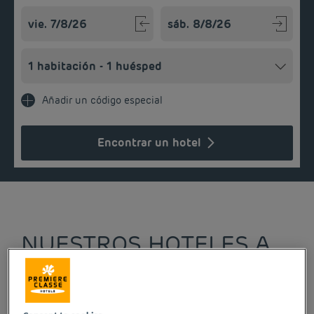
Navigate forward to interact with the calendar and select a
Navigate backward to interact w
Añadir un código especial
Encontrar un hotel
NUESTROS HOTELES A
PRECIOS BAJOS EN
SAINT-MALO