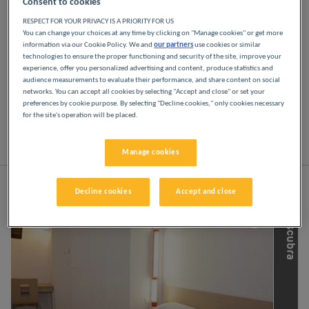
Consent to cookies
RESPECT FOR YOUR PRIVACY IS A PRIORITY FOR US
Disfrute de los hoteles Première Classe en Saint-
You can change your choices at any time by clicking on "Manage cookies" or get more
Malo. Descubrirá la experiencia Première Classe
information via our Cookie Policy. We and
our partners
use cookies or similar
desde el momento en que llegue: hoteles
technologies to ensure the proper functioning and security of the site, improve your
experience, offer you personalized advertising and content, produce statistics and
asequibles, acogedores y cómodos. Espacios
audience measurements to evaluate their performance, and share content on social
luminosos y modernos. Todo lo que necesita para
networks. You can accept all cookies by selecting "Accept and close" or set your
disfrutar de un buen descanso nocturno a un
preferences by cookie purpose. By selecting "Decline cookies," only cookies necessary
precio bajo.
for the site's operation will be placed.
Lista
Mapa
Manage cookies
Decline cookies
Accept and close
D
e
s
c
u
b
r
a
l
a
s
o
t
r
a
s
m
a
r
c
a
s
d
e
L
o
u
v
r
e
H
o
t
e
l
s
G
r
o
u