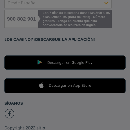
Desde España
Los 7 días de la semana desde las 8:00 a. m.
a las 22:00 p. m. (hora de París) - Número
900 802 901
gratuito - Tenga en cuenta que esta
convocatoria se realizará en inglés.
¿DE CAMINO? ¡DESCARGUE LA APLICACIÓN!
Descargar en Google Play
Descargar en App Store
SÍGANOS
Copyright 2022 sitio