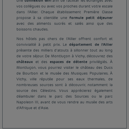
une
connexion wifi
afin de faciliter les échanges avec
vos collègues ou avec vos proches durant votre escale
dans l'Allier. Chaque établissement Première Classe
propose à sa clientèle une
formule petit déjeuner
avec des aliments sucrés et salés ainsi que des
boissons chaudes.
Nos hôtels pas chers de l'Allier offrent confort et
convivialité à petit prix. Le
département de l'Allier
présente des milliers d'atouts à sillonner tout au long
de votre séjour. De Montluçon à Vichy, découvrez des
châteaux
et des
espaces de détente
privilégiés. À
Montluçon, vous pourrez visiter le château des Ducs
de Bourbon et le musée des Musiques Populaires. À
Vichy, ville réputée pour ses eaux thermales, de
nombreuses sources sont à découvrir, notamment la
source des Célestins. Vous apprécierez également
Hôtel pas cher Paris
déambuler dans le parc des Sources ou le parc
Hôtel pas cher Lyon
Napoleon III, avant de vous rendre au musée des arts
Mentions légales
d'Afrique et d'Asie.
Hôtel pas cher Marseille
Conditions générales de vente
Hôtel pas cher Bordeaux
Politique des données personnelles
Hôtel pas cher Montpellier
Politique d'utilisation des cookies
Hôtel pas cher Toulouse