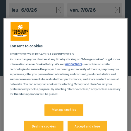
Navigate forward to interact with the calendar and select a
Navigate backward to interact w
Ajouter un code
Consent to cookies
RESPECT FOR YOUR PRIVACY IS A PRIORITY FOR US
Rechercher
You can change your choices at any time by clicking on "Manage cookies" or get more
information via our Cookie Policy. We and
our partners
use cookies or similar
technologies to ensure the proper functioning and security of the site, improve your
experience, offer you personalized advertising and content, produce statistics and
audience measurements to evaluate their performance, and share content on social
networks. You can accept all cookies by selecting "Accept and close" or set your
preferences by cookie purpose. By selecting "Decline cookies," only cookies necessary
for the site's operation will be placed.
Seul ou à plusieurs, réservez votre chambre dans l'un de nos
hôtels pas chers de l'Allier pour votre séjour d'affaires ou de
Manage cookies
détente.
Nos villes dans l'Allier
Decline cookies
Accept and close