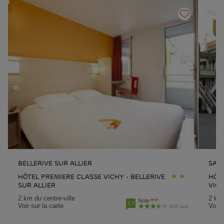
BELLERIVE SUR ALLIER
SAIN
HÔTEL PREMIERE CLASSE VICHY - BELLERIVE
HÔT
SUR ALLIER
VIC
2 km du centre-ville
2 km 
Note
3.7
Voir sur la carte
Voir 
1195 avis