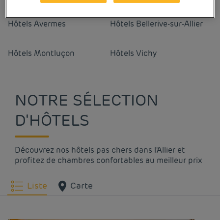
Hôtels
Avermes
Hôtels
Bellerive-sur-Allier
Hôtels
Montluçon
Hôtels
Vichy
NOTRE SÉLECTION
D'HÔTELS
Découvrez nos hôtels pas chers dans l'Allier et
profitez de chambres confortables au meilleur prix
Liste
Carte