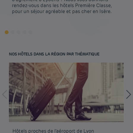
rendez-vous dans les hôtels Première Classe,
pour un séjour agréable et pas cher en Isère.
NOS HÔTELS DANS LA RÉGION PAR THÉMATIQUE
Hôtel pas cher Paris
Hôtel pas cher Lyon
Mentions légales
Hôtels proches de l'aéroport de Lyon
Hô
Hôtel pas cher Marseille