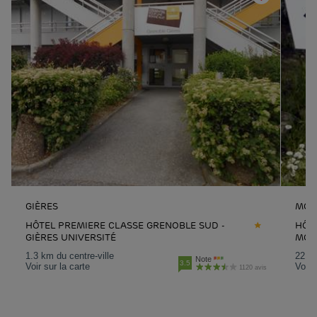
GIÈRES
MOI
HÔTEL PREMIERE CLASSE GRENOBLE SUD -
HÔT
GIÈRES UNIVERSITÉ
MOI
1.3 km du centre-ville
22.1 
Note
3.5
Voir sur la carte
Voir 
1120 avis