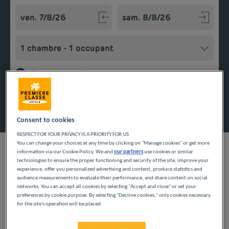
Navigate forward to interact with the calendar and select a
Navigate backward to interact w
Ajouter un code
Rechercher
Consent to cookies
RESPECT FOR YOUR PRIVACY IS A PRIORITY FOR US
You can change your choices at any time by clicking on "Manage cookies" or get more
information via our Cookie Policy. We and
our partners
use cookies or similar
technologies to ensure the proper functioning and security of the site, improve your
experience, offer you personalized advertising and content, produce statistics and
audience measurements to evaluate their performance, and share content on social
Choisir une chambre dans l’un de nos hôtels Première Classe,
networks. You can accept all cookies by selecting "Accept and close" or set your
c’est faire le choix d’un établissement à petit prix mais
preferences by cookie purpose. By selecting "Decline cookies," only cookies necessary
confortable, pour une nuit ou plus. Nos équipes vous
for the site's operation will be placed.
accueillent dans le centre-ville de Gières pour votre séjour en
Grenoble est la capitale des Alpes et du Dauphiné, la ville est
Isère, non loin de Grenoble. Salle de bain privée pour plus
connue en France pour son pôle universi