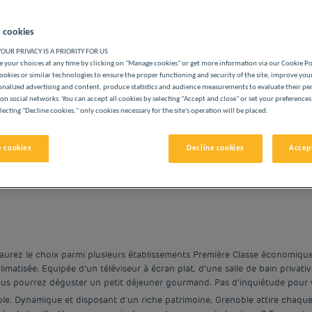
 cookies
OUR PRIVACY IS A PRIORITY FOR US
 your choices at any time by clicking on "Manage cookies" or get more information via our Cookie P
ookies or similar technologies to ensure the proper functioning and security of the site, improve you
onalized advertising and content, produce statistics and audience measurements to evaluate their p
ÔTELS PAS CHERS PREMIÈRE CLASSE
on social networks. You can accept all cookies by selecting "Accept and close" or set your preferences
lecting "Decline cookies," only cookies necessary for the site's operation will be placed.
 cookies
Decline cookies
Accept
vigate forward to interact with the calendar and select a date. 
Navigate backward to interact with the cale
s aurez le choix parmi plusieurs établissements Première Classe économiqu
tisée. Equipée d’un téléviseur à écran plat, d’une salle de bain privative
us pourrez déguster un petit déjeuner gourmand. Pas d’inquiétude pour v
enoble. Dynamique et disposant d’un riche patrimoine, Grenoble attire cha