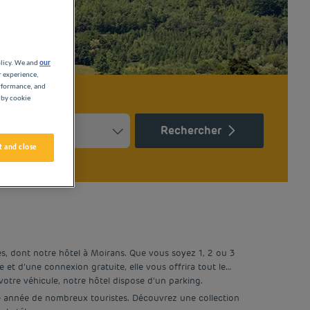
olicy. We and
our
r experience,
erformance, and
 by cookie
Rechercher
 and close
Press the question mark key to get the keyboard shortcuts for ch
ndar and select a date. Press the question mark key to get the k
es, dont notre hôtel à Moirans. Que vous soyez 1, 2 ou 3
 et d’une connexion gratuite, elle vous offrira tout le
otre véhicule, notre hôtel dispose d’un parking.
que année de nombreux touristes. Découvrez une collection