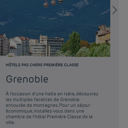
HÔTELS PAS CHERS PREMIÈRE CLASSE
HÔ
Grenoble
M
À l’occasion d’une halte en Isère, découvrez
les multiples facettes de Grenoble
Vo
entourée de montagnes. Pour un séjour
pl
économique, installez-vous dans une
Cl
chambre de l’hôtel Première Classe de la
pe
ville.
ag