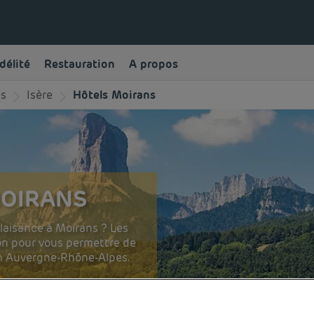
délité
Restauration
A propos
es
Isère
Hôtels Moirans
MOIRANS
plaisance à Moirans ? Les
ion pour vous permettre de
n Auvergne-Rhône-Alpes.