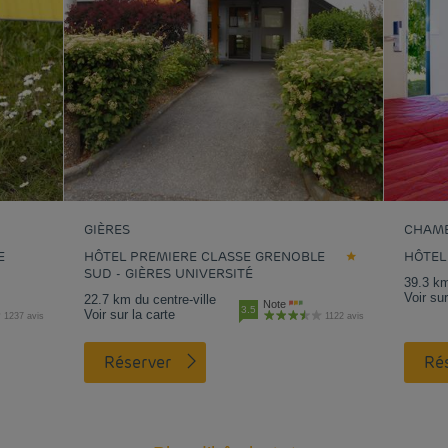
GIÈRES
CHAM
E
HÔTEL PREMIERE CLASSE GRENOBLE
HÔTEL
SUD - GIÈRES UNIVERSITÉ
39.3 km
Voir sur
22.7 km du centre-ville
Note
3.5
Voir sur la carte
1237 avis
1122 avis
Réserver
R