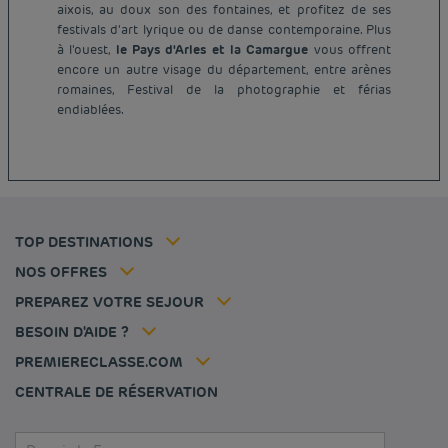
aixois, au doux son des fontaines, et profitez de ses
festivals d'art lyrique ou de danse contemporaine. Plus
à l'ouest,
le Pays d'Arles et la Camargue
vous offrent
Hôtel pas cher Paris
encore un autre visage du département, entre arènes
Hôtel pas cher Lyon
romaines, Festival de la photographie et férias
Mentions légales
endiablées.
Hôtel pas cher Marseille
Conditions générales de vente
Hôtel pas cher Bordeaux
Politique des données personnelles
Hôtel pas cher Montpellier
Politique d'utilisation des cookies
Hôtel pas cher Toulouse
Conditions générales d'utilisation Flavours Instant Benefit
Hôtel pas cher Strasbourg
Tarif membre
Conditions générales d'utilisation
Hôtel pas cher Lille
Solutions pro
TOP DESTINATIONS
Ma réservation
Politiques de taxes
Hôtel pas cher Nantes
Offre Évasion
Hôtels et inspirations
Espace carrière
NOS OFFRES
Sportifs
Nos Standards de Développement Durable
Louvre Hotels Group
PREPAREZ VOTRE SEJOUR
Politique animaux de compagnie
Jin Jiang International
FAQ
BESOIN D'AIDE ?
Contactez-nous
Déclaration d'accessibilité
PREMIERECLASSE.COM
Gérer les cookies
CENTRALE DE RÉSERVATION