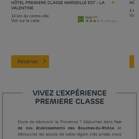
HÔTEL PREMIERE CLASSE MARSEILLE EST - LA
HÔT
VALENTINE
4 km 
Voir 
14 km du centre-ville
Note
3.1
Voir sur la carte
2012 avis
Réserver
VIVEZ L'EXPÉRIENCE
PREMIERE CLASSE
Envie de découvrir la Provence ? Séjournez dans
l'un
de nos établissements des Bouches-du-Rhône
et
découvrez les atouts de cette région très prisée, nous