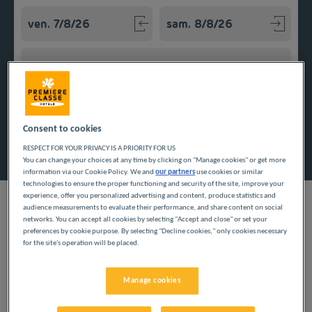
Navigate forward to interact with the calendar and select a
Navigate backward to interact w
Ajouter un code
Consent to cookies
Rechercher
RESPECT FOR YOUR PRIVACY IS A PRIORITY FOR US
You can change your choices at any time by clicking on "Manage cookies" or get more
information via our Cookie Policy. We and
our partners
use cookies or similar
technologies to ensure the proper functioning and security of the site, improve your
experience, offer you personalized advertising and content, produce statistics and
audience measurements to evaluate their performance, and share content on social
networks. You can accept all cookies by selecting "Accept and close" or set your
preferences by cookie purpose. By selecting "Decline cookies," only cookies necessary
Vous vous échappez en Provence ? Optez pour l'un de nos
for the site's operation will be placed.
établissements Première Classe dans les Bouches-du-Rhône.
Manage cookies
Nos villes dans les