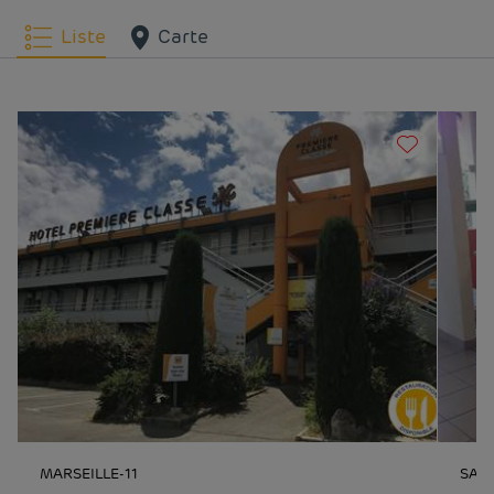
Liste
Carte
MARSEILLE-11
SAL