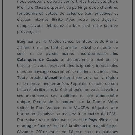
nous occupons de votre confort. Nos hôtels pas chers
Première Classe disposent de parkings et de chambres
fonctionnelles dotées de salles de bain privatives et
d'accès Internet illimité. Avec notre petit déjeuner
complet, vous débuterez du bon pied votre journée
provençale !
Baignées par la Méditerranée, les Bouches-du-Rhône
attirent un important tourisme estival en quête de
soleil et de plaisirs marins. Incontournables,
les
Calanques de Cassis
se découvrent à pied ou en
bateau, et vous réservent des baignades inoubliables
dans un paysage escarpé où se marient roche et pins.
Toute proche,
Marseille
étend son aura sur la région
et le monde méditerranéen. Populaire et riche de son
histoire bimillénaire, la Cité phocéenne vous dévoilera
ses monuments, ses traditions et son atmosphère
unique. Prenez de la hauteur sur la Bonne Mère,
visitez le Fort Vauban et le MUCEM, dégustez une
bonne bouillabaisse ou assistez à un match de l'OM...
Poursuivez votre découverte avec
le Pays d'Aix
et la
montagne Sainte-Victoire à la silhouette magnifiée par
Cézanne. Offrez-vous une flânerie sous les platanes