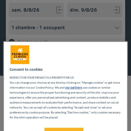
Navigate forward to interact with the calendar and select a
Navigate backward to interact w
Ajouter un code
Rechercher
Consent to cookies
RESPECT FOR YOUR PRIVACY IS A PRIORITY FOR US
You can change your choices at any time by clicking on "Manage cookies" or get more
information via our Cookie Policy. We and
our partners
use cookies or similar
technologies to ensure the proper functioning and security of the site, improve your
experience, offer you personalized advertising and content, produce statistics and
audience measurements to evaluate their performance, and share content on social
Vous cherchez un hébergement confortable à prix mini ? Grâce
networks. You can accept all cookies by selecting "Accept and close" or set your
à nos hôtels, ne faites plus de choix entre votre confort et
preferences by cookie purpose. By selecting "Decline cookies," only cookies necessary
votre budget et profitez des nombreuses prestations offertes.
for the site's operation will be placed.
Dans votre chambre, vous aurez accès à une salle de bain
Lors de votre séjour à Gouesnou, découvrez le Finistère et ses
privée et vous bénéficierez d’un téléviseur à écran plat pour ne
nombreux trésors. Ici, les paysages côtiers et les falaises