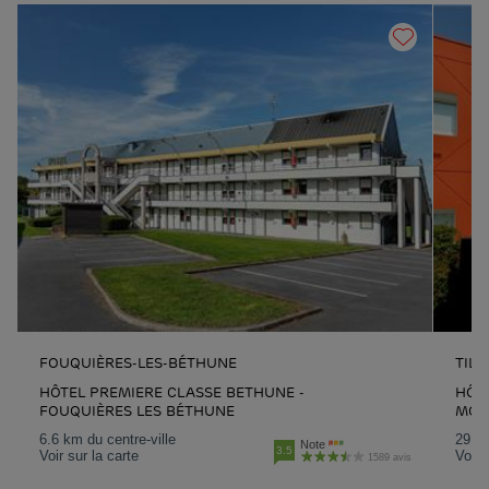
FOUQUIÈRES-LES-BÉTHUNE
TILL
HÔTEL PREMIERE CLASSE BETHUNE -
HÔTE
FOUQUIÈRES LES BÉTHUNE
MOF
6.6 km du centre-ville
29.3 
Note
3.5
Voir sur la carte
Voir 
1589 avis