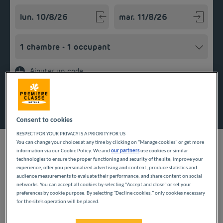
Navigate forward to interact with the calendar and select a
Navigate backward to interact w
Ajouter un code
Rechercher
Consent to cookies
RESPECT FOR YOUR PRIVACY IS A PRIORITY FOR US
You can change your choices at any time by clicking on "Manage cookies" or get more
information via our Cookie Policy. We and
our partners
use cookies or similar
technologies to ensure the proper functioning and security of the site, improve your
experience, offer you personalized advertising and content, produce statistics and
audience measurements to evaluate their performance, and share content on social
Vous souhaitez passer un séjour dans le Pas-de-Calais ? Faites
networks. You can accept all cookies by selecting "Accept and close" or set your
le choix d’un hôtel tout confort avec wifi gratuit et parking
preferences by cookie purpose. By selecting "Decline cookies," only cookies necessary
facile d’accès et partez à la découverte de Béthune au cœur du
for the site's operation will be placed.
bassin minier. Bruay-La-Buissière est une ville au terroir riche,
Dans cet hôtel avec un bon rapport qualité-prix, faites le plein
avec ses maisons aux briques rouges et ses ruelles fleuries.
d’énergie dès le matin grâce à un petit déjeuner copieux.