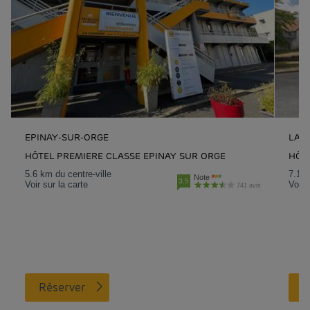
EPINAY-SUR-ORGE
LA V
HÔTEL PREMIERE CLASSE EPINAY SUR ORGE
HÔTE
5.6 km du centre-ville
7.1 k
Note
3.5
Voir sur la carte
Voir 
741 avis
Réserver