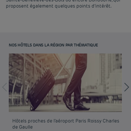
proposent également quelques points d’intérêt.
NOS HÔTELS DANS LA RÉGION PAR THÉMATIQUE
Hôtel pas cher Paris
Hôtel pas cher Lyon
Hôtels proches de l'aéroport Paris Roissy Charles
Hô
Mentions légales
de Gaulle
Hôtel pas cher Marseille
Conditions générales de vente