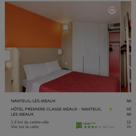
NANTEUIL-LES-MEAUX
MOU
HÔTEL PREMIERE CLASSE MEAUX - NANTEUIL
HÔT
LES MEAUX
MOU
1.4 km du centre-ville
16.8 
Note
3.3
Voir sur la carte
Voir 
1647 avis