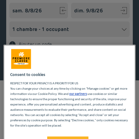
Navigate forward to interact with the calendar and select a
Navigate backward to interact w
Ajouter un code
Rechercher
Consent to cookies
RESPECT FOR YOUR PRIVACY IS A PRIORITY FOR US
You can change your choices at any time by clicking on "Manage cookies" or get more
information via our Cookie Policy. We and
our partners
use cookies or similar
technologies to ensure the proper functioning and security of the site, improve your
experience, offer you personalized advertising and content, produce statistics and
audience measurements to evaluate their performance, and share content on social
Première Classe vous propose des chambres pas chères et
networks. You can accept all cookies by selecting "Accept and close" or set your
confortables dans des établissements qui vous fournissent les
preferences by cookie purpose. By selecting "Decline cookies," only cookies necessary
services essentiels afin que vous passiez un séjour agréable à
for the site's operation will be placed.
Nanteuil-lès-Meaux. Après une journée chargée, reposez-vous
Offrez une expérience inoubliable à vos enfants en les
dans une chambre climatisée avec salle de bain privative et
emmenant au célèbre parc d’attractions Disneyland Paris.