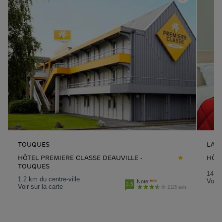
TOUQUES
LA-R
HÔTEL PREMIERE CLASSE DEAUVILLE -
HÔT
TOUQUES
14 km
1.2 km du centre-ville
Voir 
Note
3.5
Voir sur la carte
2115 avis