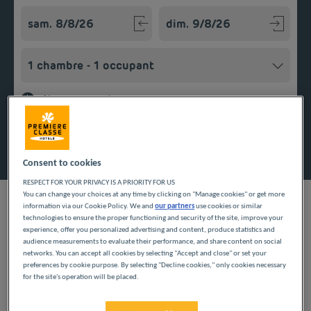
Navigate forward to interact with the calendar and select a
Navigate backward to interact w
Ajouter un code
Rechercher
Consent to cookies
RESPECT FOR YOUR PRIVACY IS A PRIORITY FOR US
You can change your choices at any time by clicking on "Manage cookies" or get more
information via our Cookie Policy. We and
our partners
use cookies or similar
technologies to ensure the proper functioning and security of the site, improve your
experience, offer you personalized advertising and content, produce statistics and
audience measurements to evaluate their performance, and share content on social
Vous êtes en train d’organiser une escale professionnelle ou
networks. You can accept all cookies by selecting "Accept and close" or set your
d’agrément dans le Calvados ? Notre hôtel pas cher à Saint-
preferences by cookie purpose. By selecting "Decline cookies," only cookies necessary
Arnoult vous reçoit dans un établissement moderne et
for the site's operation will be placed.
confortable. Posez vos valises dans votre chambre et appréciez
Saint-Arnoult est situé sur la côte fleurie en Normandie, non
tous les services inclus dans votre nuitée. Durant votre séjour,
loin d’une station balnéaire célèbre : Deauville. Ne la confondez