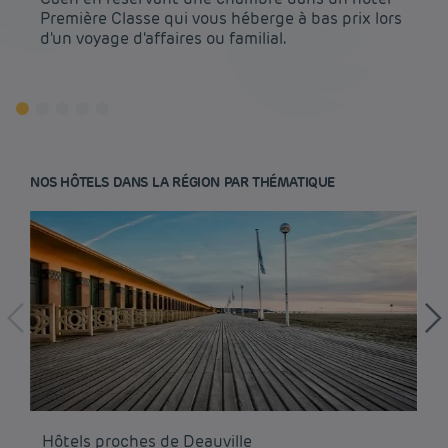
Première Classe qui vous héberge à bas prix lors
d'un voyage d'affaires ou familial.
NOS HÔTELS DANS LA RÉGION PAR THÉMATIQUE
Hôtel pas cher Paris
Hôtel pas cher Lyon
Mentions légales
Hôtels proches de Deauville
Hô
Hôtel pas cher Marseille