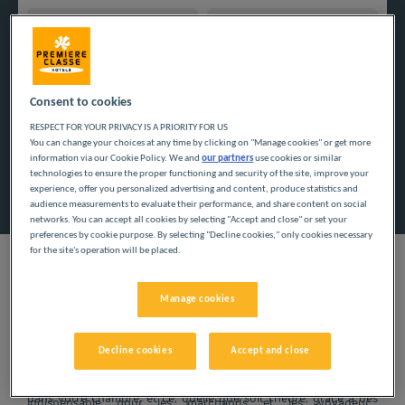
Navigate forward to interact with the calendar and select a
Navigate backward to interact w
Consent to cookies
Ajouter un code
RESPECT FOR YOUR PRIVACY IS A PRIORITY FOR US
You can change your choices at any time by clicking on "Manage cookies" or get more
information via our Cookie Policy. We and
our partners
use cookies or similar
technologies to ensure the proper functioning and security of the site, improve your
Rechercher
experience, offer you personalized advertising and content, produce statistics and
audience measurements to evaluate their performance, and share content on social
networks. You can accept all cookies by selecting "Accept and close" or set your
preferences by cookie purpose. By selecting "Decline cookies," only cookies necessary
for the site's operation will be placed.
Manage cookies
Réservez un hébergement dans notre établissement Première
Classe à Bergerac et bénéficiez des nombreux services inclus
Decline cookies
Accept and close
dans nos hôtels pas chers en Nouvelle Aquitaine. Après avoir
garé votre voiture dans notre parking privé, posez vos valises
Logée sur les rives de la Dordogne, Bergerac était une étape
dans votre chambre, et ce, quelle que soit l’heure, grâce à des
indispensable pour les marchands et les voyageurs.