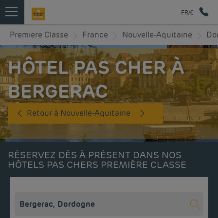
FR/€
Premiere Classe
France
Nouvelle-Aquitaine
Do
HÔTEL PAS CHER À
BERGERAC
Retour à Nouvelle-Aquitaine
RÉSERVEZ DÈS À PRÉSENT DANS NOS
HÔTELS PAS CHERS PREMIÈRE CLASSE