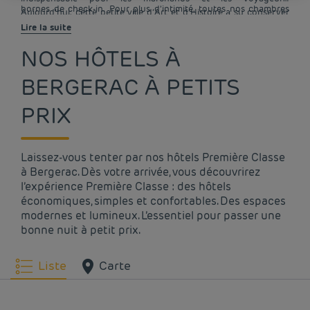
bornes de check-in. Pour plus d’intimité, toutes nos chambres
Aujourd’hui, cette petite ville d’Art et d’Histoire a su conserver
ont leur propre salle de bain. Vous aurez également accès à
son patrimoine et son charmant
Lire la suite
Internet partout dans l’établissement grâce au wifi et pourrez
savourer un petit-déjeuner complet au réveil. Durant ce séjour,
NOS HÔTELS À
ne ratez aucun de vos programmes grâce à la télévision à
écran plat dans votre chambre de votre hôtel pas cher à
BERGERAC À PETITS
Bergerac.
PRIX
Laissez-vous tenter par nos hôtels Première Classe
à Bergerac. Dès votre arrivée, vous découvrirez
l’expérience Première Classe : des hôtels
économiques, simples et confortables. Des espaces
modernes et lumineux. L’essentiel pour passer une
bonne nuit à petit prix.
Liste
Carte