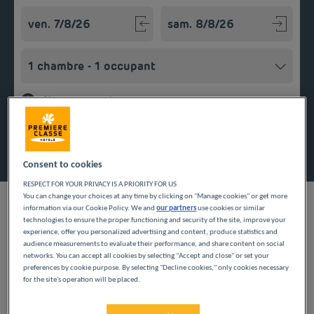
Navigate forward to interact with the calendar and select a
Navigate backward to interact w
Ajouter un code
Rechercher
Consent to cookies
RESPECT FOR YOUR PRIVACY IS A PRIORITY FOR US
You can change your choices at any time by clicking on "Manage cookies" or get more
information via our Cookie Policy. We and
our partners
use cookies or similar
technologies to ensure the proper functioning and security of the site, improve your
experience, offer you personalized advertising and content, produce statistics and
Posez vos valises dans l’hôtel Première Classe de Guéret.
audience measurements to evaluate their performance, and share content on social
Retrouvez-y toutes les commodités nécessaires à un séjour
networks. You can accept all cookies by selecting "Accept and close" or set your
preferences by cookie purpose. By selecting "Decline cookies," only cookies necessary
agréable pour les petits budgets : chambres confortables avec
Lire la suite
for the site's operation will be placed.
salle de bain privative, petit déjeuner servi sous forme de
buffet à volonté, parking fermé, connexion wifi gratuite et
NOS HÔTELS À GUÉRET
illimitée. Pour ceux qui souhaitent explorer un peu plus loin,