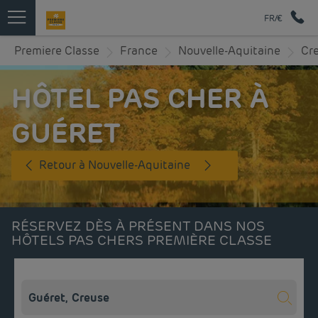
FR/€
Premiere Classe
France
Nouvelle-Aquitaine
Cr
HÔTEL PAS CHER À
GUÉRET
Retour à Nouvelle-Aquitaine
RÉSERVEZ DÈS À PRÉSENT DANS NOS
HÔTELS PAS CHERS PREMIÈRE CLASSE