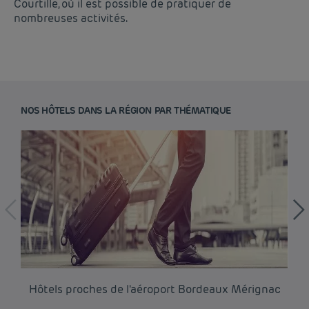
Courtille, où il est possible de pratiquer de
nombreuses activités.
NOS HÔTELS DANS LA RÉGION PAR THÉMATIQUE
Hôtel pas cher Paris
Hôtel pas cher Lyon
Hôtels proches de l'aéroport Bordeaux Mérignac
Hô
Mentions légales
Hôtel pas cher Marseille