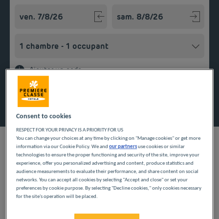
Navigate forward to interact with the calendar and select a
Navigate backward to interact w
Ajouter un code
Rechercher
Consent to cookies
RESPECT FOR YOUR PRIVACY IS A PRIORITY FOR US
You can change your choices at any time by clicking on "Manage cookies" or get more
information via our Cookie Policy. We and
our partners
use cookies or similar
technologies to ensure the proper functioning and security of the site, improve your
experience, offer you personalized advertising and content, produce statistics and
audience measurements to evaluate their performance, and share content on social
Les établissements Première Classe vous proposent des
networks. You can accept all cookies by selecting "Accept and close" or set your
services de qualité qui font la différence pour un séjour
preferences by cookie purpose. By selecting "Decline cookies," only cookies necessary
confortable à petit prix. Nous vous recevons 7j/7. Réserver une
for the site's operation will be placed.
chambre dans notre hôtel pas cher à Balma ne signifie pas
Durant votre séjour à Balma, visitez Toulouse, la capitale de
pour autant renoncer à votre confort. Wifi gratuit, salle de bain
l’Occitanie. La Ville rose ne porte pas son nom pour rien ! Les