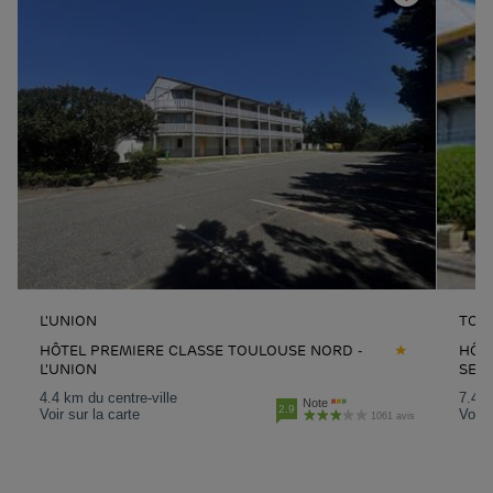
L'UNION
TOU
HÔTEL PREMIERE CLASSE TOULOUSE NORD -
HÔT
L'UNION
SES
4.4 km du centre-ville
7.4 k
Note
2.9
Voir sur la carte
Voir 
1061 avis