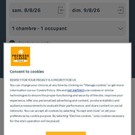
Navigate forward to interact with the calendar and select a
Navigate backward to interact w
Ajouter un code
Rechercher
Consent to cookies
RESPECT FOR YOUR PRIVACY IS A PRIORITY FOR US
You can change your choices at any time by clicking on "Manage cookies" or get more
information via our Cookie Policy. We and
our partners
use cookies or similar
technologies to ensure the proper functioning and security of the site, improve your
experience, offer you personalized advertising and content, produce statistics and
audience measurements to evaluate their performance, and share content on social
Réservez votre séjour dans notre hôtel Première Classe pas
networks. You can accept all cookies by selecting "Accept and close" or set your
cher à Lattes, non loin de Montpellier, et profitez d’une
preferences by cookie purpose. By selecting "Decline cookies," only cookies necessary
chambre au meilleur rapport qualité-prix. Opter pour un
for the site's operation will be placed.
établissement à prix doux en Occitanie, ne signifie pas pour
Pendant vos vacances en famille ou votre séjour d’affaires à
autant faire un choix entre votre confort et votre budget. Dans
Lattes, partez à la découverte du patrimoine d’Occitanie. Visitez