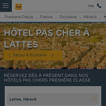
FR/€
Premiere Classe
France
Occitanie
Hérault
H
HÔTEL PAS CHER À
LATTES
Retour à Occitanie
RÉSERVEZ DÈS À PRÉSENT DANS NOS
HÔTELS PAS CHERS PREMIÈRE CLASSE