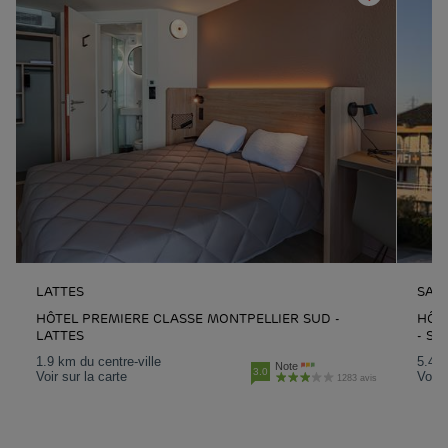
LATTES
SAIN
HÔTEL PREMIERE CLASSE MONTPELLIER SUD -
HÔT
LATTES
- SA
1.9 km du centre-ville
5.4 k
Note
3.0
Voir sur la carte
Voir 
1283 avis