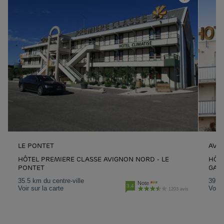
LE PONTET
AVI
HÔTEL PREMIERE CLASSE AVIGNON NORD - LE
HÔTE
PONTET
GAR
35.5 km du centre-ville
39.3 
Note
3.4
Voir sur la carte
Voir 
1203 avis