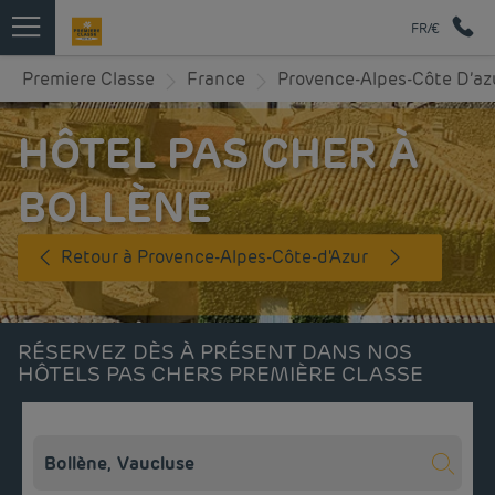
FR/€
Premiere Classe
France
Provence-Alpes-Côte D’az
HÔTEL PAS CHER À
BOLLÈNE
Retour à Provence-Alpes-Côte-d'Azur
RÉSERVEZ DÈS À PRÉSENT DANS NOS
HÔTELS PAS CHERS PREMIÈRE CLASSE