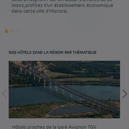
loisirs, profitez d'un établissement économique
dans cette ville d'Histoire.
NOS HÔTELS DANS LA RÉGION PAR THÉMATIQUE
Hôtel pas cher Paris
Hôtel pas cher Lyon
Hôtels proches de la gare Avignon TGV
Hô