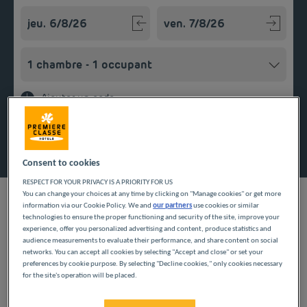
Navigate forward to interact with the calendar and select a
Navigate backward to interact w
Ajouter un code
Rechercher
Consent to cookies
RESPECT FOR YOUR PRIVACY IS A PRIORITY FOR US
You can change your choices at any time by clicking on "Manage cookies" or get more
information via our Cookie Policy. We and
our partners
use cookies or similar
technologies to ensure the proper functioning and security of the site, improve your
experience, offer you personalized advertising and content, produce statistics and
audience measurements to evaluate their performance, and share content on social
Découvrez nos hôtels pas chers Première Classe en région
networks. You can accept all cookies by selecting "Accept and close" or set your
Provence-Alpes-Côte d’Azur dans le département du Vaucluse.
preferences by cookie purpose. By selecting "Decline cookies," only cookies necessary
Ils vous proposent de nombreux services : un accès wifi
for the site's operation will be placed.
gratuit, une place de parking, un petit déjeuner complet et la
Bollène est une commune française située entre
Orange
et
proximité avec le centre-ville d'Avignon et des autres villes à
Montélimar
. On peut notamment y découvrir l’atypique et non