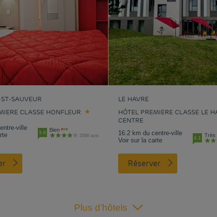
E-ST-SAUVEUR
LE HAVRE
MIERE CLASSE HONFLEUR
HÔTEL PREMIERE CLASSE LE H
CENTRE
ntre-ville
Bien
16.2 km du centre-ville
3.8
rte
Très 
2588 avis
4.1
Voir sur la carte
er
Réserver
Plus d’hôtels