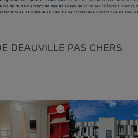
utes de route du front de mer de Deauville
et de ses célèbres Planches 
ractéristiques, se prête aussi bien à une promenade romantique en amoure
E DEAUVILLE PAS CHERS