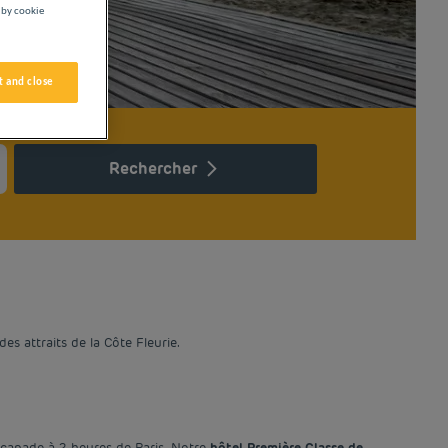
 by cookie
 and close
Rechercher
tcuts for changing dates.
ion mark key to get the keyboard shortcuts for changing dates.
es attraits de la Côte Fleurie.
scapade à 2 heures de Paris. Notre
hôtel Première Classe de