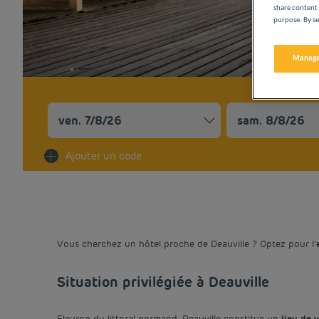
share content 
purpose. By se
Manage
Navigate forward to interact with the calendar and sel
Navigate backward 
Ajouter un code
Vous cherchez un hôtel proche de Deauville ? Optez pour l’
Situation privilégiée à Deauville
Fleuron du littoral normand, Deauville constitue un
lieu de v