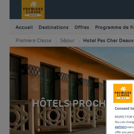
Accueil
Destinations
Offres
Programme de fi
Premiere Classe
Séjour
Hotel Pas Cher Deauvi
HÔTELS PROCHES DE
Consent to
RESPECT FOR Y
You can change
partners
use c
offer you pers