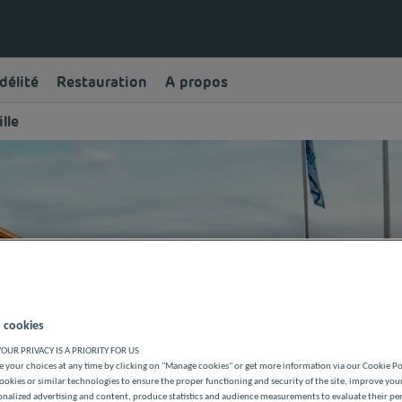
délité
Restauration
A propos
lle
 DEAUVILLE
 cookies
OUR PRIVACY IS A PRIORITY FOR US
 your choices at any time by clicking on "Manage cookies" or get more information via our Cookie P
ookies or similar technologies to ensure the proper functioning and security of the site, improve you
onalized advertising and content, produce statistics and audience measurements to evaluate their p