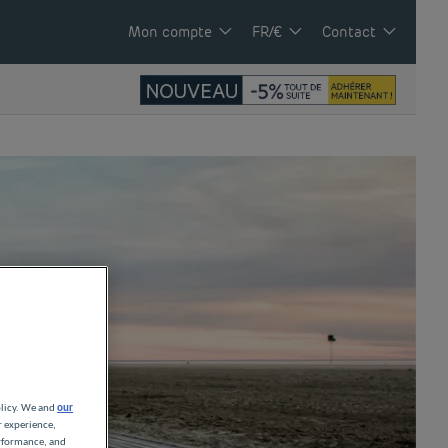
Mon compte
FR/€
Contact
olicy. We and
our
r experience,
erformance, and