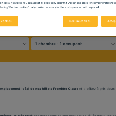
on social networks. You can accept all cookies by selecting "Accept and close" or set your preferences
lecting "Decline cookies," only cookies necessary for the site's operation will be placed.
 cookies
Decline cookies
Accept
ect a date. Press the question mark key to get the keyboard shor
to interact with the calendar and select a date. Press the quest
emplacement idéal de nos hôtels Première Classe
et profitez à prix doux d
illégiature très prisé
des vacanciers et une destination rêvée pour une e