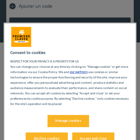
Ajouter un code
Rechercher
Consent to cookies
RESPECT FOR YOUR PRIVACY IS A PRIORITY FOR US
You can change your choices at any time by clicking on "Manage cookies" or get more
information via our Cookie Policy. We and
our partners
use cookies or similar
technologies to ensure the proper functioning and security of the site, improve your
En train pour un week-end, en vacances ou en
experience, offer you personalized advertising and content, produce statistics and
déplacement professionnel, trouver un hôtel à
audience measurements to evaluate their performance, and share content on social
proximité immédiate de la gare de La Rochelle facilite
networks. You can accept all cookies by selecting "Accept and close" or set your
votre séjour dès les premières minutes. Idéalement
preferences by cookie purpose. By selecting "Decline cookies," only cookies necessary
Un séjour pratique et économique
situé à quelques pas de la gare SNCF et du Vieux-Port,
for the site's operation will be placed.
à La Rochelle
notre hôtel Première Classe vous permet de poser vos
valises rapidement et de partir à la découverte de la
Manage cookies
cité atlantique. Grâce à ses chambres confortables, ses
Vous voyagez en TGV, TER ou Intercités ? Vous
prix abordables et ses services pratiques – Wi-Fi
souhaitez visiter la côte Atlantique sans perdre de
gratuit, petit-déjeuner buffet, parking sécurisé – vous
Decline cookies
Accept and close
temps ? Notre hôtel Première Classe, à deux pas de la