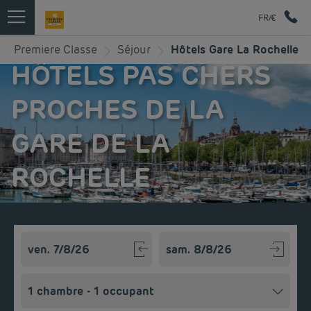
FR/€
Premiere Classe
Séjour
Hôtels Gare La Rochelle
HÔTELS PAS CHERS
PROCHES DE LA
GARE DE LA
ROCHELLE
Navigate forward to interact with the calendar and select a
Navigate backward to interact w