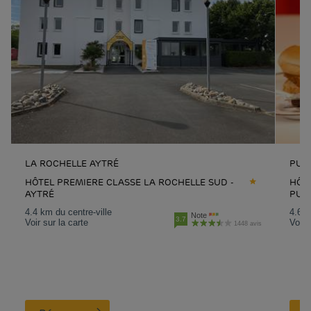
LA ROCHELLE AYTRÉ
PUI
HÔTEL PREMIERE CLASSE LA ROCHELLE SUD -
HÔTE
AYTRÉ
PUI
4.4 km du centre-ville
4.6 k
Note
3.7
Voir sur la carte
Voir 
1448 avis