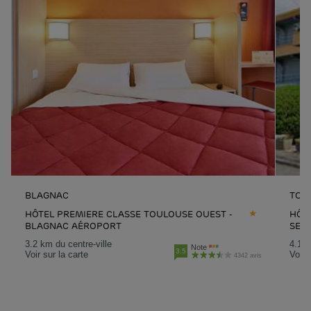
BLAGNAC
TOU
HÔTEL PREMIERE CLASSE TOULOUSE OUEST -
HÔT
BLAGNAC AÉROPORT
SES
3.2 km du centre-ville
4.1 k
Note
3.5
Voir sur la carte
Voir 
4342 avis