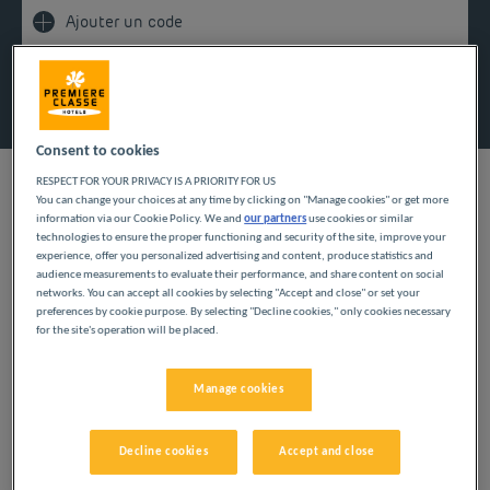
Ajouter un code
Rechercher
Consent to cookies
RESPECT FOR YOUR PRIVACY IS A PRIORITY FOR US
You can change your choices at any time by clicking on "Manage cookies" or get more
information via our Cookie Policy. We and
our partners
use cookies or similar
technologies to ensure the proper functioning and security of the site, improve your
experience, offer you personalized advertising and content, produce statistics and
Que vous soyez en déplacement professionnel, en
audience measurements to evaluate their performance, and share content on social
networks. You can accept all cookies by selecting "Accept and close" or set your
séjour touristique, en famille ou en groupe, notre hôtel
preferences by cookie purpose. By selecting "Decline cookies," only cookies necessary
Première Classe à Purpan Toulouse vous accueille pour
for the site's operation will be placed.
une nuit confortable à petit prix. Idéalement situé à
Nos chambres modernes, notre parking gratuit, notre
l’ouest de la ville, à deux pas du centre hospitalier de
Wi-Fi illimité et notre petit déjeuner à volonté
Purpan et à moins d'un quart d'heure du centre-ville,
Manage cookies
répondent à tous les besoins de voyageurs en quête
notre établissement constitue un point de chute
d’un hébergement fonctionnel et abordable. Depuis
Des chambres tout confort à
pratique pour explorer la Ville Rose et ses alentours.
l’hôtel, les accès aux transports en commun sont
Decline cookies
Accept and close
Purpan, Toulouse
rapides et vous permettent de rejoindre la gare,
l’aéroport ou les grands sites toulousains en toute