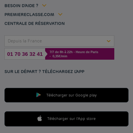
Politique animaux de compagnie
Jin Jiang International
FAQ
BESOIN D'AIDE ?
Contactez-nous
Déclaration d'accessibilité
PREMIERECLASSE.COM
Gérer les cookies
CENTRALE DE RÉSERVATION
Depuis la France
7/7 de 8h à 22h - Heure de Paris
01 70 36 32 41
- 0,35€/min
SUR LE DÉPART ? TÉLÉCHARGEZ L'APP
Télécharger sur Google play
Télécharger sur l'App store