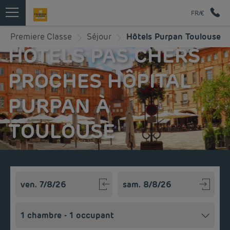
FR/€
Premiere Classe
Séjour
Hôtels Purpan Toulouse
HÔTELS PAS CHERS
PROCHES HÔPITAL
PURPAN À
TOULOUSE
Navigate forward to interact with the calendar and select a
Navigate backward to interact w