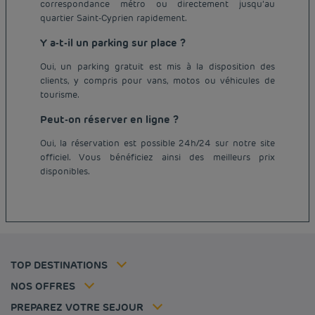
correspondance métro ou directement jusqu’au
quartier Saint-Cyprien rapidement.
Y a-t-il un parking sur place ?
Oui, un parking gratuit est mis à la disposition des
clients, y compris pour vans, motos ou véhicules de
tourisme.
Peut-on réserver en ligne ?
Hôtel pas cher Paris
Oui, la réservation est possible 24h/24 sur notre site
Hôtel pas cher Lyon
officiel. Vous bénéficiez ainsi des meilleurs prix
Mentions légales
disponibles.
Hôtel pas cher Marseille
Conditions générales de vente
Hôtel pas cher Bordeaux
Politique des données personnelles
Hôtel pas cher Montpellier
Politique d'utilisation des cookies
Hôtel pas cher Toulouse
Conditions générales d'utilisation Flavours Instant Benefit
Hôtel pas cher Strasbourg
Tarif membre
Conditions générales d'utilisation
Hôtel pas cher Lille
Solutions pro
TOP DESTINATIONS
Ma réservation
Politiques de taxes
Hôtel pas cher Nantes
Offre Évasion
Hôtels et inspirations
Espace carrière
NOS OFFRES
Sportifs
Nos Standards de Développement Durable
Louvre Hotels Group
PREPAREZ VOTRE SEJOUR