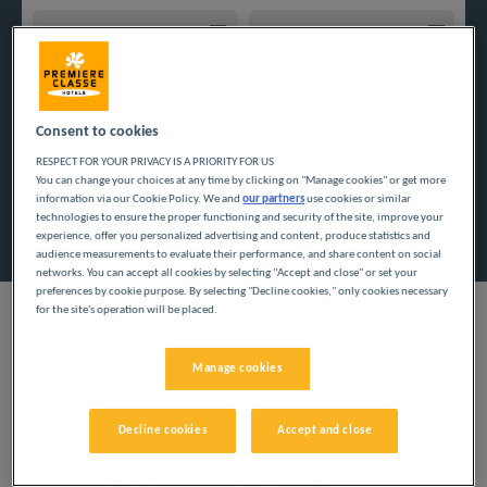
Navigate forward to interact with the calendar and select a
Navigate backward to interact w
Consent to cookies
Dodaj specjalny kod
RESPECT FOR YOUR PRIVACY IS A PRIORITY FOR US
You can change your choices at any time by clicking on "Manage cookies" or get more
information via our Cookie Policy. We and
our partners
use cookies or similar
Znajdź hotel
technologies to ensure the proper functioning and security of the site, improve your
experience, offer you personalized advertising and content, produce statistics and
audience measurements to evaluate their performance, and share content on social
networks. You can accept all cookies by selecting "Accept and close" or set your
preferences by cookie purpose. By selecting "Decline cookies," only cookies necessary
for the site's operation will be placed.
Manage cookies
Skorzystaj z naszych tanich hoteli i odkryj departament Aude.
Rodzinne wakacje i podróże służbowe dają możliwość
oderwania się od codzienności i niewiele kosztują.
Decline cookies
Accept and close
Nasze miasta we