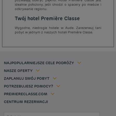
pozwalają odkryć piękno. Hotel Première Classe jest
idealnie położony, jeśli chodzi o spacery po mieście i
odkrywanie regionu.
Tanie hotele Paryż
Twój hotel Première Classe
Tanie hotele Warszawa
Informacje prawne
Wygodne, niedrogie hotele w Aude. Zarezerwuj tani
Tanie hotele Wrocław
Regulamin
pobyt w jednym z naszych hoteli Première Classe.
Tanie hotele Polska
Ochrona Danych Osobowych
Tanie hotele Niemcy
Polityka cookies
Tanie hotele Belgia
Flavours Instant Benefit - Ogólny regulamin korzystania
Tanie hotele Holandia
Regulaminu korzystania
Tanie hotele Marsylia
Stawka członkowska
NAJPOPULARNIEJSZE CELE PODRÓŻY
Tax policy
Tanie hotele Cannes
Rozwiązania dla profesjonalistów
Kariera
NASZE OFERTY
Oferta getaway
Moja rezerwacja
Louvre Hotels Group
ZAPLANUJ SWÓJ POBYT
Politique animaux de compagnie
Jin Jiang International
FAQ
POTRZEBUJESZ POMOCY?
Skontaktuj się z nami
Déclaration d'accessibilité
PREMIERECLASSE.COM
Cookies management
CENTRUM REZERWACJI