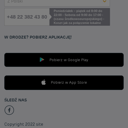
Z Polski
Poniedziałek – piątek od 8:00 do
22:00 - Sobota od 9:00 do 17:00 -
+48 22 382 43 80
(czasu środkowoeuropejskiego) -
Koszt jak za połączenie lokalne
W DRODZE? POBIERZ APLIKACJĘ!
Pobierz w Google Play
Pobierz w App Store
ŚLEDŹ NAS
Copyright 2022 site