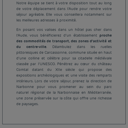
Notre équipe se tient à votre disposition tout au long
de votre déplacement dans l'Aude pour rendre votre
séjour agréable. Elle vous conseillera notamment sur
les meilleures adresses à proximité.
En posant vos valises dans un hôtel pas cher dans
l'Aude, vous bénéficierez d'un établissement
proche
des commodités de transport, des zones d'activité et
du centre-ville
. Déambulez dans les ruelles
pittoresques de Carcassonne, commune située en haut
d'une colline et célèbre pour sa citadelle médiévale
classée par l'UNESCO. Pénétrez au cœur du château
Comtal datant du XIIe siècle qui propose des
expositions archéologiques et une visite des remparts
intérieurs. Lors de votre séjour, prenez la direction de
Narbonne pour vous promener au sein du parc
Hôtel pas cher Paris
naturel régional de la Narbonnaise en Méditerranée,
Hôtel pas cher Lyon
une zone préservée sur la côte qui offre une richesse
Mentions légales
de paysages.
Hôtel pas cher Marseille
Conditions générales de vente
Hôtel pas cher Bordeaux
Politique des données personnelles
Hôtel pas cher Montpellier
Politique d'utilisation des cookies
Hôtel pas cher Toulouse