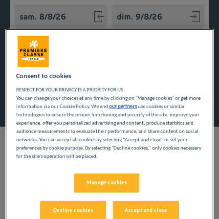
Navigate forward to interact with the calendar and select a
Navigate backward to interact w
Ajouter un code
Consent to cookies
RESPECT FOR YOUR PRIVACY IS A PRIORITY FOR US
Rechercher
You can change your choices at any time by clicking on "Manage cookies" or get more
information via our Cookie Policy. We and
our partners
use cookies or similar
technologies to ensure the proper functioning and security of the site, improve your
experience, offer you personalized advertising and content, produce statistics and
audience measurements to evaluate their performance, and share content on social
networks. You can accept all cookies by selecting "Accept and close" or set your
preferences by cookie purpose. By selecting "Decline cookies," only cookies necessary
for the site's operation will be placed.
Pour une ou plusieurs nuits, installez-vous dans une chambre
confortable de l'un de nos hôtels pas chers Première Classe
Manage cookies
dans l'Aude en Occitanie.
Decline cookies
Accept and close