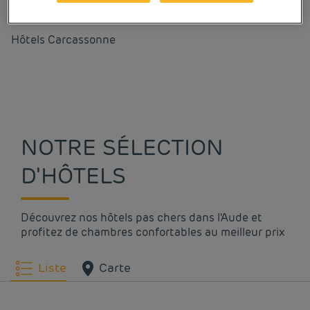
Nos villes dans l'Aude
Hôtels
Carcassonne
NOTRE SÉLECTION
D'HÔTELS
Découvrez nos hôtels pas chers dans l'Aude et
profitez de chambres confortables au meilleur prix
Liste
Carte