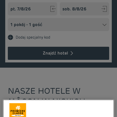
Navigate forward to interact with the calendar and select a
Navigate backward to interact w
Dodaj specjalny kod
Znajdź hotel
NASZE HOTELE W
MÂCON W NISKICH
CENACH