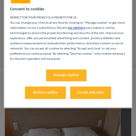
Consent to cookies
Odpręż się w naszych hotelach Première Classe w
RESPECT FOR YOUR PRIVACY IS A PRIORITY FOR US
Mâcon. Od chwili przyjazdu odkryjesz wszystkie
You can change your choices at any time by clicking on "Manage cookies" or get more
atuty hoteli Première Classe: niedrogie, przyjazne i
information via our Cookie Policy. We and
our partners
use cookies or similar
wygodne. Jasne, nowoczesne przestrzenie.
technologies to ensure the proper functioning and security of the site, improve your
Wszystko, czego potrzebujesz, aby dobrze się
experience, offer you personalized advertising and content, produce statistics and
audience measurements to evaluate their performance, and share content on social
wyspać w niskiej cenie.
networks. You can accept all cookies by selecting "Accept and close" or set your
preferences by cookie purpose. By selecting "Decline cookies," only cookies necessary
for the site's operation will be placed.
Lista
Mapa
Manage cookies
O
d
k
r
y
j
i
n
n
e
m
a
r
k
i
L
o
u
v
r
e
H
o
t
e
l
s
G
r
o
u
Decline cookies
Accept and close