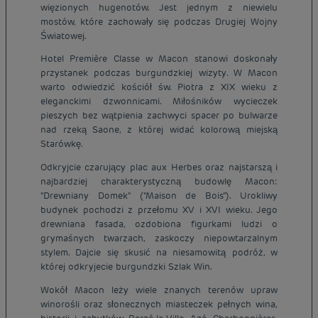
więzionych hugenotów. Jest jednym z niewielu
mostów, które zachowały się podczas Drugiej Wojny
Światowej.
Hotel Première Classe w Macon stanowi doskonały
przystanek podczas burgundzkiej wizyty. W Macon
warto odwiedzić kościół św. Piotra z XIX wieku z
eleganckimi dzwonnicami. Miłośników wycieczek
pieszych bez wątpienia zachwyci spacer po bulwarze
nad rzeką Saone, z której widać kolorową miejską
Starówkę.
Odkryjcie czarujący plac aux Herbes oraz najstarszą i
najbardziej charakterystyczną budowlę Macon:
"Drewniany Domek" ("Maison de Bois"). Urokliwy
budynek pochodzi z przełomu XV i XVI wieku. Jego
drewniana fasada, ozdobiona figurkami ludzi o
grymaśnych twarzach, zaskoczy niepowtarzalnym
stylem. Dajcie się skusić na niesamowitą podróż, w
której odkryjecie burgundzki Szlak Win.
Wokół Macon leży wiele znanych terenów upraw
winorośli oraz słonecznych miasteczek pełnych wina,