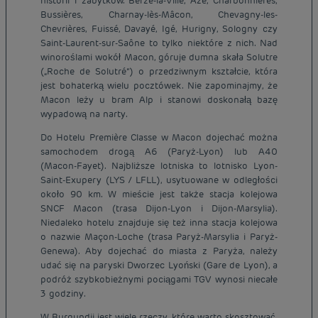
historii i zabytków. Berzé-la-Ville, Azé, Charbonnières,
Bussières, Charnay-lès-Mâcon, Chevagny-les-
Chevrières, Fuissé, Davayé, Igé, Hurigny, Sologny czy
Saint-Laurent-sur-Saône to tylko niektóre z nich. Nad
winoroślami wokół Macon, góruje dumna skała Solutre
(„Roche de Solutré”) o przedziwnym kształcie, która
jest bohaterką wielu pocztówek. Nie zapominajmy, że
Macon leży u bram Alp i stanowi doskonałą bazę
wypadową na narty.
Do Hotelu Première Classe w Macon dojechać można
samochodem drogą A6 (Paryż-Lyon) lub A40
(Macon-Fayet). Najbliższe lotniska to lotnisko Lyon-
Saint-Exupery (LYS / LFLL), usytuowane w odległości
około 90 km. W mieście jest także stacja kolejowa
SNCF Macon (trasa Dijon-Lyon i Dijon-Marsylia).
Niedaleko hotelu znajduje się też inna stacja kolejowa
o nazwie Maçon-Loche (trasa Paryż-Marsylia i Paryż-
Genewa). Aby dojechać do miasta z Paryża, należy
udać się na paryski Dworzec Lyoński (Gare de Lyon), a
podróż szybkobieżnymi pociągami TGV wynosi niecałe
3 godziny.
W Burgundii jest wiele rzeczy, które warto skosztować.