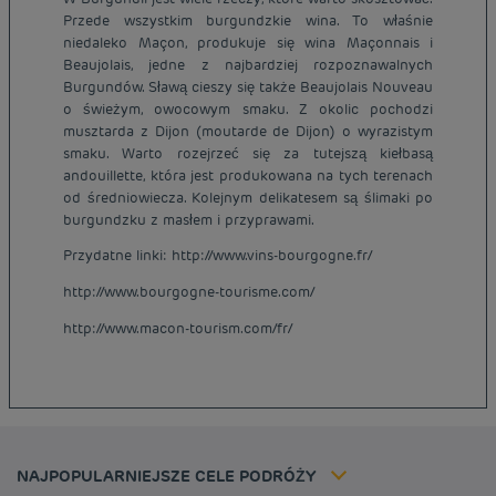
Przede wszystkim burgundzkie wina. To właśnie
niedaleko Maçon, produkuje się wina Maçonnais i
Beaujolais, jedne z najbardziej rozpoznawalnych
Burgundów. Sławą cieszy się także Beaujolais Nouveau
o świeżym, owocowym smaku. Z okolic pochodzi
musztarda z Dijon (moutarde de Dijon) o wyrazistym
smaku. Warto rozejrzeć się za tutejszą kiełbasą
andouillette, która jest produkowana na tych terenach
od średniowiecza. Kolejnym delikatesem są ślimaki po
burgundzku z masłem i przyprawami.
Przydatne linki: http://www.vins-bourgogne.fr/
Tanie hotele Paryż
http://www.bourgogne-tourisme.com/
Tanie hotele Warszawa
Informacje prawne
http://www.macon-tourism.com/fr/
Tanie hotele Wrocław
Regulamin
Tanie hotele Polska
Ochrona Danych Osobowych
Tanie hotele Niemcy
Polityka cookies
Tanie hotele Belgia
Flavours Instant Benefit - Ogólny regulamin korzystania
Tanie hotele Holandia
Regulaminu korzystania
Tanie hotele Marsylia
Stawka członkowska
NAJPOPULARNIEJSZE CELE PODRÓŻY
Tax policy
Tanie hotele Cannes
Rozwiązania dla profesjonalistów