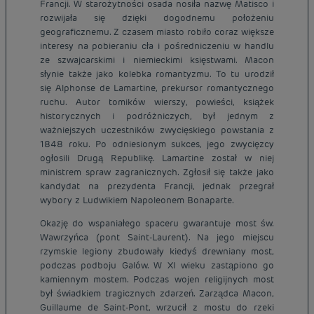
Francji. W starożytności osada nosiła nazwę Matisco i
rozwijała się dzięki dogodnemu położeniu
geograficznemu. Z czasem miasto robiło coraz większe
interesy na pobieraniu cła i pośredniczeniu w handlu
ze szwajcarskimi i niemieckimi księstwami. Macon
słynie także jako kolebka romantyzmu. To tu urodził
się Alphonse de Lamartine, prekursor romantycznego
ruchu. Autor tomików wierszy, powieści, książek
historycznych i podróżniczych, był jednym z
ważniejszych uczestników zwycięskiego powstania z
1848 roku. Po odniesionym sukces, jego zwycięzcy
ogłosili Drugą Republikę. Lamartine został w niej
ministrem spraw zagranicznych. Zgłosił się także jako
kandydat na prezydenta Francji, jednak przegrał
wybory z Ludwikiem Napoleonem Bonaparte.
Okazję do wspaniałego spaceru gwarantuje most św.
Wawrzyńca (pont Saint-Laurent). Na jego miejscu
rzymskie legiony zbudowały kiedyś drewniany most,
podczas podboju Galów. W XI wieku zastąpiono go
kamiennym mostem. Podczas wojen religijnych most
był świadkiem tragicznych zdarzeń. Zarządca Macon,
Guillaume de Saint-Pont, wrzucił z mostu do rzeki