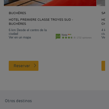
BUCHÈRES
SAIN
HOTEL PREMIERE CLASSE TROYES SUD -
HOT
BUCHÈRES
CHA
6 km Desde el centro de la
4 km 
ciudad
ciud
Nota
3.4
Ver en un mapa
Ver 
1732 opiniones
Reservar
Otros destinos