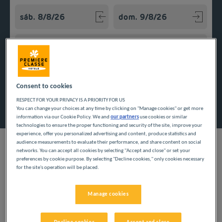
Navigate forward to interact with the calendar and select a
Navigate backward to interact w
Añadir un código especial
Consent to cookies
Encontrar un hotel
RESPECT FOR YOUR PRIVACY IS A PRIORITY FOR US
You can change your choices at any time by clicking on "Manage cookies" or get more
information via our Cookie Policy. We and
our partners
use cookies or similar
technologies to ensure the proper functioning and security of the site, improve your
experience, offer you personalized advertising and content, produce statistics and
audience measurements to evaluate their performance, and share content on social
networks. You can accept all cookies by selecting "Accept and close" or set your
preferences by cookie purpose. By selecting "Decline cookies," only cookies necessary
for the site's operation will be placed.
Tanto si viaja por negocios, en familia o con sus amigos,
nuestros hoteles económicos en Champaña-Ardenas garantizan
que podrá disfrutar de su estancia con comodidad. Entre los
Manage cookies
servicios, encontrará desayuno a petición, aparcamiento, ducha
privada y aseo en su habitación y wifi gratis. Encuentre
nuestros hoteles en la región de Champaña-Ardenas.