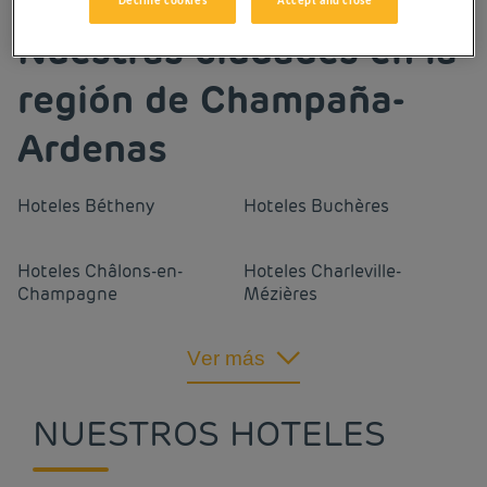
Decline cookies
Accept and close
Nuestras ciudades en la
región de Champaña-
Ardenas
Hoteles
Bétheny
Hoteles
Buchères
Hoteles
Châlons-en-
Hoteles
Charleville-
Champagne
Mézières
Hoteles
Épernay
Hoteles
Murigny
Ver más
Hoteles
Reims
Hoteles
Sedán
NUESTROS HOTELES
Hoteles
Taissy
Hoteles
Tinqueux