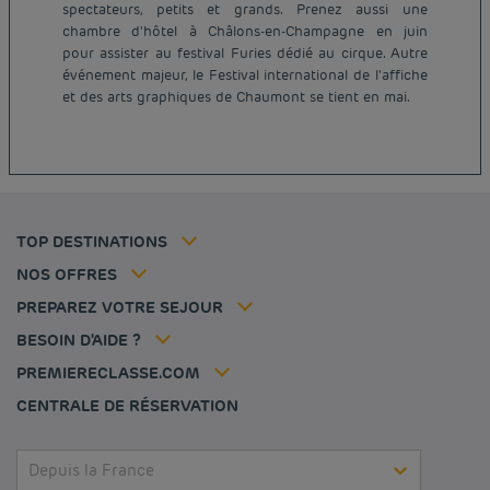
spectateurs, petits et grands. Prenez aussi une
chambre d'hôtel à Châlons-en-Champagne en juin
Hôtel pas cher Paris
pour assister au festival Furies dédié au cirque. Autre
Hôtel pas cher Lyon
événement majeur, le Festival international de l'affiche
Mentions légales
et des arts graphiques de Chaumont se tient en mai.
Hôtel pas cher Marseille
Conditions générales de vente
Hôtel pas cher Bordeaux
Politique des données personnelles
Hôtel pas cher Montpellier
Politique d'utilisation des cookies
Hôtel pas cher Toulouse
Conditions générales d'utilisation Flavours Instant Benefit
Hôtel pas cher Strasbourg
Tarif membre
Conditions générales d'utilisation
Hôtel pas cher Lille
Solutions pro
TOP DESTINATIONS
Ma réservation
Politiques de taxes
Hôtel pas cher Nantes
Offre Évasion
Hôtels et inspirations
Espace carrière
NOS OFFRES
Sportifs
Nos Standards de Développement Durable
Louvre Hotels Group
PREPAREZ VOTRE SEJOUR
Politique animaux de compagnie
Jin Jiang International
FAQ
BESOIN D'AIDE ?
Contactez-nous
Déclaration d'accessibilité
PREMIERECLASSE.COM
Gérer les cookies
CENTRALE DE RÉSERVATION
Depuis la France