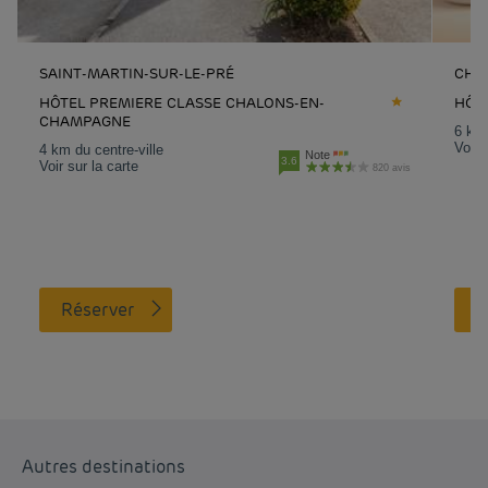
SAINT-MARTIN-SUR-LE-PRÉ
CHA
HÔTEL PREMIERE CLASSE CHALONS-EN-
HÔT
CHAMPAGNE
6 km 
Voir 
4 km du centre-ville
Note
3.6
Voir sur la carte
820 avis
Réserver
Autres destinations