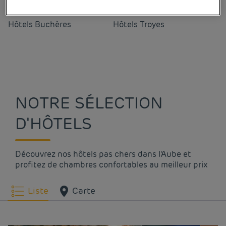
Hôtels
Buchères
Hôtels
Troyes
NOTRE SÉLECTION
D'HÔTELS
Découvrez nos hôtels pas chers dans l'Aube et
profitez de chambres confortables au meilleur prix
Liste
Carte