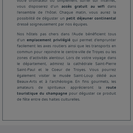
votre ordinateur ou simplement surfer sur Internet,
vous disposerez d'un
accès gratuit au wifi
dans
l'ensemble de l'hôtel. Chaque matin, vous aurez la
possibilité de déguster un
petit déjeuner continental
dressé soigneusement par nos équipes.
Nos hôtels pas chers dans l'Aude bénéficient tous
d'un
emplacement privilégié
qui permet d'emprunter
facilement les axes routiers ainsi que les transports en
commun pour rejoindre le centre-ville de Troyes ou les
zones d'activités alentour. Lors de votre voyage dans
le département, admirez la cathédrale Saint-Pierre
Saint-Paul et le Coeur de Troyes. Vous pourrez
également visiter le musée Saint-Loup dédié aux
Beaux-Arts et à l'archéologie. En fins gourmets, les
Hôtel pas cher Paris
amateurs de spiritueux apprécieront la
route
Hôtel pas cher Lyon
touristique du champagne
pour déguster ce produit
Mentions légales
de fête entre des haltes culturelles.
Hôtel pas cher Marseille
Conditions générales de vente
Hôtel pas cher Bordeaux
Politique des données personnelles
Hôtel pas cher Montpellier
Politique d'utilisation des cookies
Hôtel pas cher Toulouse
Conditions générales d'utilisation Flavours Instant Benefit
Hôtel pas cher Strasbourg
Tarif membre
Conditions générales d'utilisation