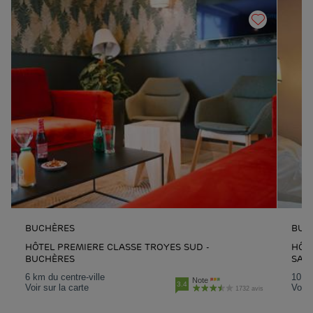
BUCHÈRES
BUC
HÔTEL PREMIERE CLASSE TROYES SUD -
HÔTE
BUCHÈRES
SAIN
6 km du centre-ville
10 km
Note
3.4
Voir sur la carte
Voir 
1732 avis