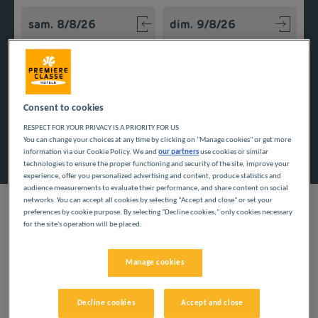
Navigate forward to interact with the calendar and select a
Navigate backward to interact w
Ajouter un code
Consent to cookies
RESPECT FOR YOUR PRIVACY IS A PRIORITY FOR US
You can change your choices at any time by clicking on "Manage cookies" or get more
Rechercher
information via our Cookie Policy. We and
our partners
use cookies or similar
technologies to ensure the proper functioning and security of the site, improve your
experience, offer you personalized advertising and content, produce statistics and
audience measurements to evaluate their performance, and share content on social
networks. You can accept all cookies by selecting "Accept and close" or set your
preferences by cookie purpose. By selecting "Decline cookies," only cookies necessary
for the site's operation will be placed.
Passez votre prochain séjour d'affaires ou d'agrément dans l'un
de nos hôtels pas chers dans l'Aube, en région Grand Est, avec
Manage cookies
tout le confort nécessaire.
Decline cookies
Accept and close
Nos villes dans l'Aube