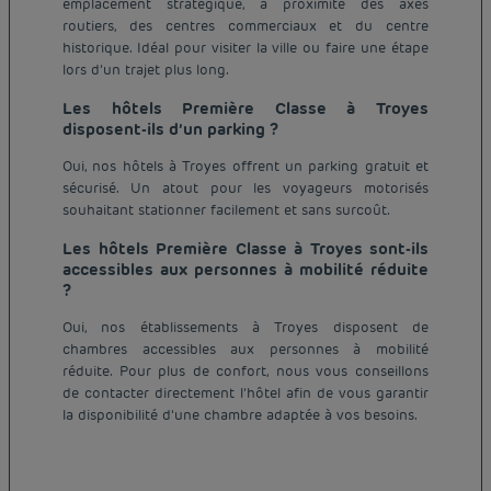
emplacement stratégique, à proximité des axes
routiers, des centres commerciaux et du centre
historique. Idéal pour visiter la ville ou faire une étape
lors d’un trajet plus long.
Les hôtels Première Classe à Troyes
disposent-ils d’un parking ?
Oui, nos hôtels à Troyes offrent un parking gratuit et
sécurisé. Un atout pour les voyageurs motorisés
souhaitant stationner facilement et sans surcoût.
Les hôtels Première Classe à Troyes sont-ils
accessibles aux personnes à mobilité réduite
?
Oui, nos établissements à Troyes disposent de
chambres accessibles aux personnes à mobilité
Hôtel pas cher Paris
réduite. Pour plus de confort, nous vous conseillons
Hôtel pas cher Lyon
de contacter directement l’hôtel afin de vous garantir
Mentions légales
la disponibilité d’une chambre adaptée à vos besoins.
Hôtel pas cher Marseille
Conditions générales de vente
Hôtel pas cher Bordeaux
Politique des données personnelles
Hôtel pas cher Montpellier
Politique d'utilisation des cookies