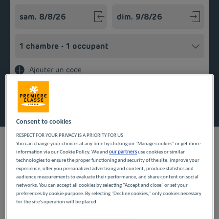
Navigate forward to interact with the calendar and select a
Navigate backward to interact w
Ajouter un code
Rechercher
Consent to cookies
RESPECT FOR YOUR PRIVACY IS A PRIORITY FOR US
You can change your choices at any time by clicking on "Manage cookies" or get more
information via our Cookie Policy. We and
our partners
use cookies or similar
technologies to ensure the proper functioning and security of the site, improve your
experience, offer you personalized advertising and content, produce statistics and
Vous recherchez un hôtel pas cher à Blois ? N'hésitez plus, les
audience measurements to evaluate their performance, and share content on social
hôtels Première Classe vous accueillent et vous proposent leurs
networks. You can accept all cookies by selecting "Accept and close" or set your
preferences by cookie purpose. By selecting "Decline cookies," only cookies necessary
services, pour vous accueillir confortablement. Séjournez dans
for the site's operation will be placed.
nos établissements et appréciez toutes nos commodités : salle
Si vous souhaitez explorer les environs, plusieurs options
de bain privative, parking, wifi illimité et petit déjeuner buffet à
d'hébergement s'offrent à vous. À proximité, découvrez