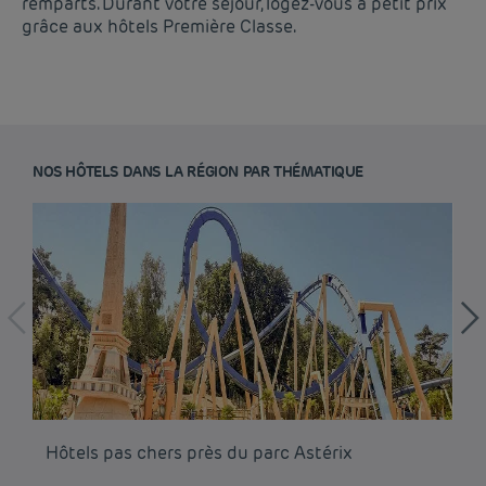
remparts. Durant votre séjour, logez-vous à petit prix
grâce aux hôtels Première Classe.
NOS HÔTELS DANS LA RÉGION PAR THÉMATIQUE
Hôtel pas cher Paris
Hôtel pas cher Lyon
Mentions légales
Hôtels pas chers près du parc Astérix
Hô
Hôtel pas cher Marseille
Conditions générales de vente
Hôtel pas cher Bordeaux