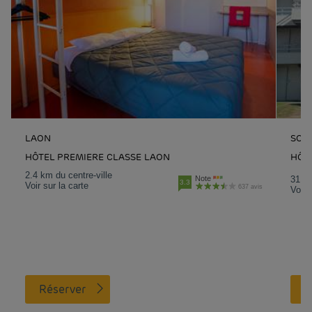
LAON
SOI
HÔTEL PREMIERE CLASSE LAON
HÔT
2.4 km du centre-ville
Note
31.4 
3.3
Voir sur la carte
637 avis
Voir 
Réserver