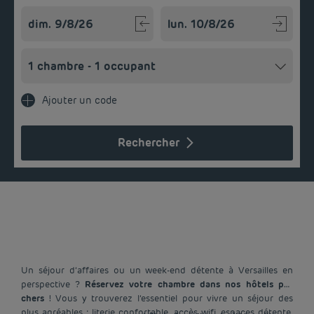
Navigate forward to interact with the calendar and select a
Navigate backward to interact w
Ajouter un code
Rechercher
Un séjour d’affaires ou un week-end détente à Versailles en
perspective ?
Réservez votre chambre dans nos hôtels pas
chers
! Vous y trouverez l’essentiel pour vivre un séjour des
plus agréables : literie confortable, accès wifi, espaces détente,