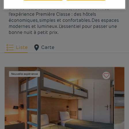
Laissez-vous tenter par nos hôtels Première Classe
à Versailles. Dès votre arrivée, vous découvrirez
l’expérience Première Classe : des hôtels
économiques, simples et confortables. Des espaces
modernes et lumineux. L’essentiel pour passer une
bonne nuit à petit prix.
Liste
Carte
Nouvelle expérience