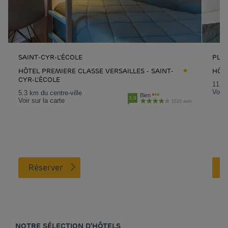
SAINT-CYR-L'ÉCOLE
PLAI
HÔTEL PREMIERE CLASSE VERSAILLES - SAINT-
HÔTE
CYR-L'ÉCOLE
11.7 
Voir 
5.3 km du centre-ville
Bien
3.9
Voir sur la carte
1510 avis
Réserver
NOTRE SÉLECTION D'HÔTELS