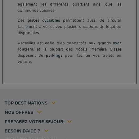
également les différents quartiers ainsi que les
communes voisines.
Des
pistes cyclables
permettent aussi de circuler
facilement à vélo, avec plusieurs stations de location
disponibles.
Versailles est enfin bien connectée aux grands
axes
Hôtel pas cher Paris
routiers
, et la plupart des hôtels Première Classe
Hôtel pas cher Lyon
disposent de
parkings
pour faciliter vos trajets en
Mentions légales
voiture.
Hôtel pas cher Marseille
Conditions générales de vente
Hôtel pas cher Bordeaux
Politique des données personnelles
Hôtel pas cher Montpellier
Politique d'utilisation des cookies
Hôtel pas cher Toulouse
Conditions générales d'utilisation Flavours Instant Benefit
Hôtel pas cher Strasbourg
Tarif membre
Conditions générales d'utilisation
Hôtel pas cher Lille
Solutions pro
TOP DESTINATIONS
Ma réservation
Politiques de taxes
Hôtel pas cher Nantes
Offre Évasion
Hôtels et inspirations
Espace carrière
NOS OFFRES
Sportifs
Nos Standards de Développement Durable
Louvre Hotels Group
PREPAREZ VOTRE SEJOUR
Politique animaux de compagnie
Jin Jiang International
FAQ
BESOIN D'AIDE ?
Contactez-nous
Déclaration d'accessibilité