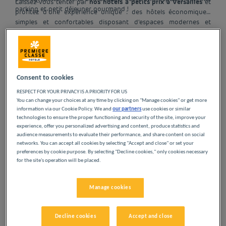
Laissez-vous tenter par
nos hôtels à petits prix à Versailles
et
parking et petit déjeuner gourmand !
profitez d'une expérience unique : des hôtels économiques,
simples et confortables disposant d’espaces modernes et
lumineux. L’essentiel pour passer une bonne nuit à petit prix
dans le cadre d'un séjour touristique à Versailles, d'une mission
Visiter Versailles
d'affaires ou d'une escale en famille.
Consent to cookies
Consacrez une journée à la découverte de Versailles intra-
RESPECT FOR YOUR PRIVACY IS A PRIORITY FOR US
muros et appréciez toute la richesse patrimoniale et
You can change your choices at any time by clicking on "Manage cookies" or get more
information via our Cookie Policy. We and
our partners
use cookies or similar
architecturale de la ville, au-delà du célèbre château.
technologies to ensure the proper functioning and security of the site, improve your
experience, offer you personalized advertising and content, produce statistics and
Lire la suite
audience measurements to evaluate their performance, and share content on social
networks. You can accept all cookies by selecting "Accept and close" or set your
NOS HÔTELS À
preferences by cookie purpose. By selecting "Decline cookies," only cookies necessary
for the site's operation will be placed.
VERSAILLES À PETITS
Manage cookies
PRIX
Decline cookies
Accept and close