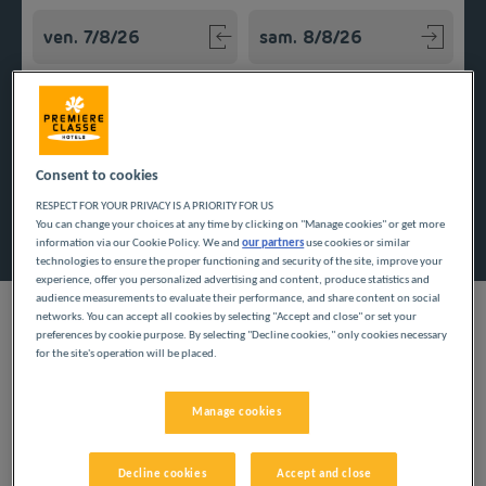
Navigate forward to interact with the calendar and select a
Navigate backward to interact w
Ajouter un code
Consent to cookies
RESPECT FOR YOUR PRIVACY IS A PRIORITY FOR US
Rechercher
You can change your choices at any time by clicking on "Manage cookies" or get more
information via our Cookie Policy. We and
our partners
use cookies or similar
technologies to ensure the proper functioning and security of the site, improve your
experience, offer you personalized advertising and content, produce statistics and
audience measurements to evaluate their performance, and share content on social
networks. You can accept all cookies by selecting "Accept and close" or set your
preferences by cookie purpose. By selecting "Decline cookies," only cookies necessary
for the site's operation will be placed.
En région Grand Est, nos hôtels pas chers en Meurthe-et-
Moselle vous proposent des chambres tout confort pour votre
séjour seul, à deux ou à plusieurs.
Manage cookies
Nos villes en Meurthe-
Decline cookies
Accept and close