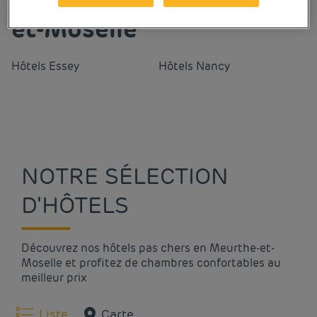
et-Moselle
Hôtels
Essey
Hôtels
Nancy
NOTRE SÉLECTION
D'HÔTELS
Découvrez nos hôtels pas chers en Meurthe-et-
Moselle et profitez de chambres confortables au
meilleur prix
Liste
Carte