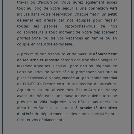
travail ou d'excursion. Vous aurez également accès
tout au long de votre séjour à une
connexion wifi
incluse dans votre réservation. Chaque matin, un
petit
déjeuner
est dressé par nos équipes pour régaler
toutes les papilles. Rapprochez-vous de nos
collaborateurs à tout moment de votre déplacement
professionnel ou de vos vacances en famille ou en
couple, en Meurthe-et-Moselle.
À proximité de Strasbourg et de Metz, le
département
de Meurthe-et-Moselle
s'étend des frontières belges et
luxembourgeoises jusqu'au parc naturel régional de
Lorraine. Lors de votre séjour, promenez-vous sur la
place Stanislas à Nancy, classée au patrimoine mondial
de l'UNESCO. Prenez ensuite la direction du Muséum-
Aquarium ou du Musée des Beaux-Arts de Nancy
avant de déguster une savoureuse quiche lorraine
près de la Villa Majorelle. Nos hôtels pas chers en
Hôtel pas cher Paris
Meurthe-et-Moselle se situent
à proximité des sites
Hôtel pas cher Lyon
d'intérêt
du département et des zones d'activité pour
Mentions légales
faciliter vos déplacements.
Hôtel pas cher Marseille
Conditions générales de vente
Hôtel pas cher Bordeaux
Politique des données personnelles