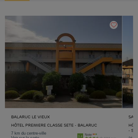
BALARUC LE VIEUX
SAIN
HÔTEL PREMIERE CLASSE SETE - BALARUC
HÔT
- SA
7 km du centre-ville
Note
3.4
Voir sur la carte