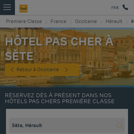
FR/€
Premiere Classe
France
Occitanie
Hérault
H
HÔTEL PAS CHER À
SÈTE
Retour à Occitanie
RÉSERVEZ DÈS À PRÉSENT DANS NOS
HÔTELS PAS CHERS PREMIÈRE CLASSE