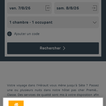
Navigate forward to interact with the calendar and select a
Navigate backward to interact w
Ajouter un code
Rechercher
Votre voyage dans l’Hérault vous mène jusqu’à Sète ? Passez
une ou plusieurs nuits dans notre hôtel pas cher Première
Classe. Des services de qualité sont mis à votre disposition afin
de bénéficier d’un confort optimal sans vous ruiner. Découvrez
Une localisation idéale pour explorer
des chambres confortables, un parking, le wifi en illimité, le