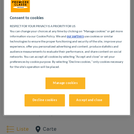
Sète et ses environs
petit déjeuner sous forme de buffet à volonté et bien plus
encore. Pour organiser facilement votre passage au sein de
notre hôtel, pensez à la
réservation en ligne
: rapide, intuitive
Consent to cookies
Notre hôtel à Sète est stratégiquement situé pour vous
et sécurisée, elle vous permet de choisir la chambre qui vous
permettre de découvrir les principales attractions touristiques
RESPECT FOR YOUR PRIVACY IS A PRIORITY FOR US
convient au prix !
de la ville tout en profitant d’un hébergement abordable. Que
You can change your choices at any time by clicking on "Manage cookies" or get more
information via our Cookie Policy. We and
our partners
use cookies or similar
vous veniez en train, en voiture ou en bus, l'
Lire la suite
technologies to ensure the proper functioning and security of the site, improve your
experience, offer you personalized advertising and content, produce statistics and
NOS HÔTELS À SÈTE À
audience measurements to evaluate their performance, and share content on social
networks. You can accept all cookies by selecting "Accept and close" or set your
PETITS PRIX
preferences by cookie purpose. By selecting "Decline cookies," only cookies necessary
for the site's operation will be placed.
Laissez-vous tenter par nos hôtels Première Classe
Manage cookies
à Sète. Dès votre arrivée, vous découvrirez
l’expérience Première Classe : des hôtels
économiques, simples et confortables. Des espaces
Decline cookies
Accept and close
modernes et lumineux. L’essentiel pour passer une
bonne nuit à petit prix.
Liste
Carte