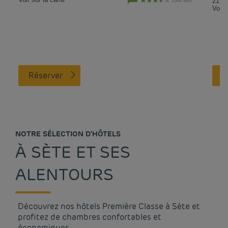
21.8 
1044 avis
Voir 
Réserver
NOTRE SÉLECTION D'HÔTELS
À SÈTE ET SES
ALENTOURS
Découvrez nos hôtels Première Classe à Sète et
profitez de chambres confortables et
économiques