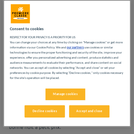
excellent rapport qualité/prix sans compromis sur votre
moderne
,
culturel et naturel
, au cœur du département de la
confort.
Loire. Grâce à la situation idéale de nos établissements, vous
Des hébergements pour tous les types de
pouvez facilement rejoindre le centre-ville, la gare, l'aéroport ou
voyageurs
les principaux axes routiers.
Consent to cookies
RESPECT FOR YOUR PRIVACY IS A PRIORITY FOR US
Nos hôtels Première Classe sont
You can change your choices at any time by clicking on "Manage cookies" or get more
information via our Cookie Policy. We and
our partners
use cookies or similar
Lire la suite
technologies to ensure the proper functioning and security of the site, improve your
experience, offer you personalized advertising and content, produce statistics and
NOS HÔTELS À SAINT-
audience measurements to evaluate their performance, and share content on social
networks. You can accept all cookies by selecting "Accept and close" or set your
preferences by cookie purpose. By selecting "Decline cookies," only cookies necessary
ETIENNE À PETITS PRIX
for the site's operation will be placed.
Manage cookies
Laissez-vous tenter par nos hôtels Première Classe
à Saint-Etienne. Dès votre arrivée, vous découvrirez
l’expérience Première Classe : des hôtels
Decline cookies
Accept and close
économiques, simples et confortables. Des espaces
modernes et lumineux. L’essentiel pour passer une
bonne nuit à petit prix.