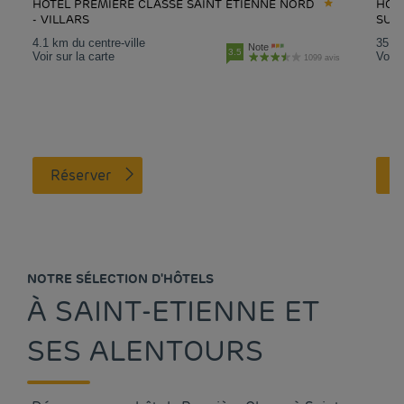
HÔTEL PREMIERE CLASSE SAINT ETIENNE NORD
HÔTE
- VILLARS
SUR
4.1 km du centre-ville
35.4 
Note
3.5
Voir sur la carte
Voir 
1099 avis
Réserver
NOTRE SÉLECTION D'HÔTELS
À SAINT-ETIENNE ET
SES ALENTOURS