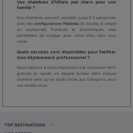
Vos chambres d'hôtels pas chers pour une
famille ?
Nos chambres peuvent accueillir jusqu’à 3 personnes,
avec des
configurations flexibles
(lit double, lit simple
ou superposé). Pratiques et économiques, elles
permettent de voyager avec votre tribu sans vous
ruiner.
Quels services sont disponibles pour faciliter
mon déplacement professionnel ?
Nous mettons à votre disposition une connexion Wi-Fi
Hôtel pas cher Paris
gratuite et rapide, un espace bureau dans chaque
Hôtel pas cher Lyon
chambre ainsi qu’un accès facile aux transports pour
Mentions légales
vos rendez-vous.
Hôtel pas cher Marseille
Conditions générales de vente
Hôtel pas cher Bordeaux
Politique des données personnelles
Hôtel pas cher Montpellier
Politique d'utilisation des cookies
Hôtel pas cher Toulouse
Conditions générales d'utilisation Flavours Instant Benefit
Hôtel pas cher Strasbourg
Tarif membre
Conditions générales d'utilisation
Hôtel pas cher Lille
Solutions pro
TOP DESTINATIONS
Ma réservation
Politiques de taxes
Hôtel pas cher Nantes
Offre Évasion
Hôtels et inspirations
Espace carrière