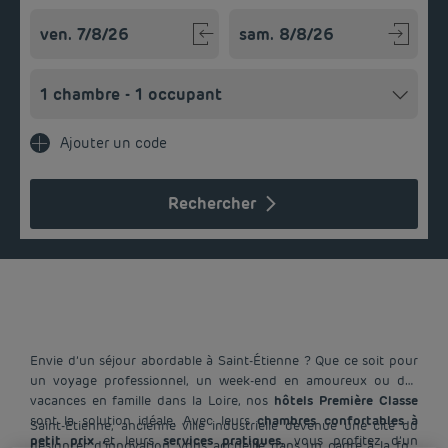
Navigate forward to interact with the calendar and select a
Navigate backward to interact w
Ajouter un code
Rechercher
Envie d’un séjour abordable à Saint-Étienne ? Que ce soit pour
un voyage professionnel, un week-end en amoureux ou des
vacances en famille dans la Loire, nos
hôtels Première Classe
sont la solution idéale. Avec leurs
chambres confortables à
Saint-Étienne, ancienne ville industrielle devenue une cité du
petit prix
et leurs
services pratiques
, vous profitez d’un
design et d’innovation, vous accueille dans un cadre à la fois