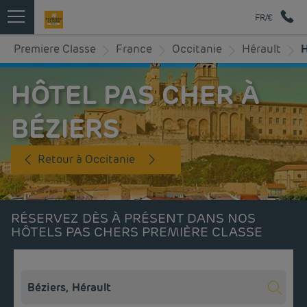
FR/€
Premiere Classe
France
Occitanie
Hérault
H
HÔTEL PAS CHER À
BÉZIERS
Retour à Occitanie
RÉSERVEZ DÈS À PRÉSENT DANS NOS
HÔTELS PAS CHERS PREMIÈRE CLASSE