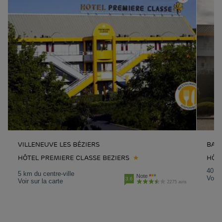
VILLENEUVE LES BÉZIERS
BAL
HÔTEL PREMIERE CLASSE BEZIERS
HÔTE
40.8 
5 km du centre-ville
Note
Voir 
3.6
Voir sur la carte
2275 avis