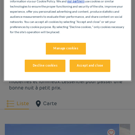
information via our Cookie Policy. We and
our partners
use cookies or similar
dans un hôtel pas cher Première Classe.
pour ses thermes, ou visitez
Sète
et son canal pittoresque.
technologies to ensure the proper functioning and security of the site, improve your
Pour une expérience urbaine,
Montpellier
vous attend avec ses
Lire la suite
experience, offer you personalized advertising and content, produce statistics and
ruelles mé
audience measurements to evaluate their performance, and share content on social
NOS HÔTELS À BÉZIERS
networks. You can accept all cookies by selecting "Accept and close" or set your
preferences by cookie purpose. By selecting "Decline cookies," only cookies necessary
for the site's operation will be placed.
À PETITS PRIX
Manage cookies
Laissez-vous tenter par nos hôtels Première Classe
à Béziers. Dès votre arrivée, vous découvrirez
Decline cookies
Accept and close
l’expérience Première Classe : des hôtels
économiques, simples et confortables. Des espaces
modernes et lumineux. L’essentiel pour passer une
bonne nuit à petit prix.
Liste
Carte